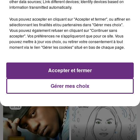
les conditions de...
other data sources; Link different devices; Identify devices based on
information transmitted automatically.
6h52
6h52
6h46
6h46
Vous pouvez accepter en cliquant sur "Accepter et fermer", ou affiner en
sélectionnant les finalités et/ou partenaires dans "Gérer mes choix".
Vous pouvez également refuser en cliquant sur "Continuer sans
accepter". Vos préférences ne s'appliqueront que pour ce site. Vous
pouvez mettre à jour vos choix, ou retirer votre consentement à tout
moment via le lien "Gérer les cookies" situé en bas de chaque page.
Accepter et fermer
DISIZ & THEODORA
ARIANA GRANDE
Gérer mes choix
Melodrama
Hate That I Made You Love
Me
6h43
6h43
6h40
6h40