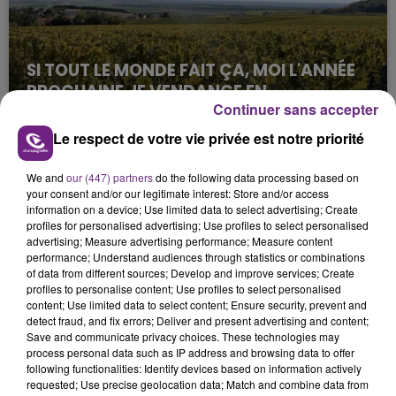
SI TOUT LE MONDE FAIT ÇA, MOI L'ANNÉE
PROCHAINE JE VENDANGE EN...
Continuer sans accepter
La vendange en Champagne a débuté ce jeudi 6
août dans la commune de Montgueux (Aube). Du
Le respect de votre vie privée est notre priorité
jamais vu !
We and
our (447) partners
do the following data processing based on
your consent and/or our legitimate interest: Store and/or access
information on a device; Use limited data to select advertising; Create
profiles for personalised advertising; Use profiles to select personalised
advertising; Measure advertising performance; Measure content
performance; Understand audiences through statistics or combinations
of data from different sources; Develop and improve services; Create
L'INSPECTION DU TRAVAIL RAPPELLE À
profiles to personalise content; Use profiles to select personalised
content; Use limited data to select content; Ensure security, prevent and
L'ORDRE SUR LES CONDITIONS DE...
detect fraud, and fix errors; Deliver and present advertising and content;
Alors que les dates de début des vendange 2026
Save and communicate privacy choices. These technologies may
process personal data such as IP address and browsing data to offer
s'est avéré être plus précoce que prévu,
following functionalities: Identify devices based on information actively
l'inspection du Travail en profite pour rappeler
requested; Use precise geolocation data; Match and combine data from
TITRES DIFFUSÉS