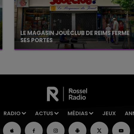
LE MAGASIN JOUÉCLUB DE REIMS FERME
SES PORTES
C'était l'une des institutions du centre-ville
rémois. Le magasin JouéClub est contraint de
fermer ses portes.
RADIO
ACTUS
MÉDIAS
JEUX
AN