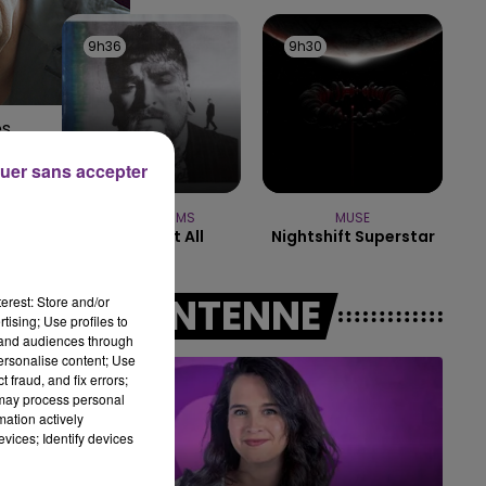
7h00 - 11h00
9h36
9h36
9h30
9h30
BEST OF
s.
uer sans accepter
TEDDY SWIMS
MUSE
Mr Know It All
Nightshift Superstar
A L'ANTENNE
au
erest: Store and/or
tising; Use profiles to
tand audiences through
personalise content; Use
 fraud, and fix errors;
 may process personal
mation actively
vices; Identify devices