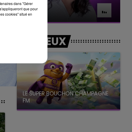
rtenaires dans "Gérer
11h00 - 16h00
s'appliqueront que pour
Le week-end Champagne FM
les cookies" situé en
LES JEUX
LE SUPER BOUCHON CHAMPAGNE
FM
avec La Famille Champagne FM, à 8H10