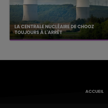
LA CENTRALE NUCLÉAIRE DE CHOOZ
TOUJOURS À L'ARRÊT
Cela fait déjà une semaine que la centrale
nucléaire ardennaise est à l'arrêt. Une situation
justifiée par la sécheresse intense qui est
toujours présente.
ACCUEIL