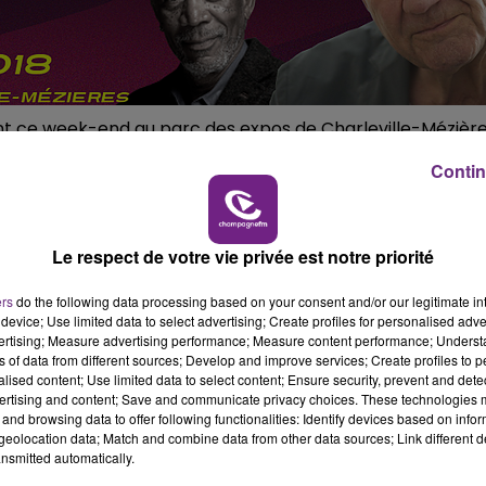
16h00 - 20h00
LE WEEK-END CHAMPAGNE FM
t ce week-end au parc des expos de Charleville-Mézière
Contin
iciperont à une nouvelle édition du Carolo Game Show,
Le respect de votre vie privée est notre priorité
ayer à l'art du doublage.
de jeux vidéo, maquettisme, espace robotique, initiation 
ers
do the following data processing based on your consent and/or our legitimate int
device; Use limited data to select advertising; Create profiles for personalised adver
vertising; Measure advertising performance; Measure content performance; Unders
ns of data from different sources; Develop and improve services; Create profiles to 
alised content; Use limited data to select content; Ensure security, prevent and detect
 dimanche 8 avril et le dimanche 8 avril de 10h à 19h au
ertising and content; Save and communicate privacy choices. These technologies
and browsing data to offer following functionalities: Identify devices based on infor
eolocation data; Match and combine data from other data sources; Link different de
nsmitted automatically.