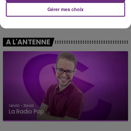
Gérer mes choix
JECK & CARLA
GWEN STEFANI
La Recette
The Sweet Escape
A L'ANTENNE
14h00 - 15h00
La Radio Pop