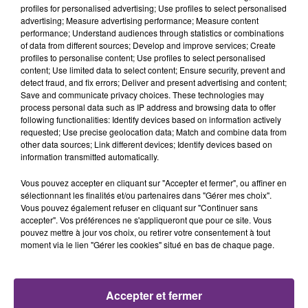
profiles for personalised advertising; Use profiles to select personalised
23h00
23h00
22h58
22h58
advertising; Measure advertising performance; Measure content
performance; Understand audiences through statistics or combinations
of data from different sources; Develop and improve services; Create
profiles to personalise content; Use profiles to select personalised
content; Use limited data to select content; Ensure security, prevent and
detect fraud, and fix errors; Deliver and present advertising and content;
Save and communicate privacy choices. These technologies may
process personal data such as IP address and browsing data to offer
following functionalities: Identify devices based on information actively
requested; Use precise geolocation data; Match and combine data from
other data sources; Link different devices; Identify devices based on
ALEX WARREN
DJ GOJA & JASON DERULO &
information transmitted automatically.
Fever Dream
MELODY
Mi Chico
Vous pouvez accepter en cliquant sur "Accepter et fermer", ou affiner en
sélectionnant les finalités et/ou partenaires dans "Gérer mes choix".
Vous pouvez également refuser en cliquant sur "Continuer sans
22h55
22h55
22h51
22h51
accepter". Vos préférences ne s'appliqueront que pour ce site. Vous
pouvez mettre à jour vos choix, ou retirer votre consentement à tout
moment via le lien "Gérer les cookies" situé en bas de chaque page.
Accepter et fermer