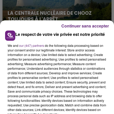
LA CENTRALE NUCLÉAIRE DE CHOOZ
TOUJOURS À L'ARRÊT
Cela fait déjà une semaine que la centrale
Continuer sans accepter
nucléaire ardennaise est à l'arrêt. Une situation
Le respect de votre vie privée est notre priorité
justifiée par la sécheresse intense qui est toujours
présente.
We and
our (447) partners
do the following data processing based on
your consent and/or our legitimate interest: Store and/or access
information on a device; Use limited data to select advertising; Create
profiles for personalised advertising; Use profiles to select personalised
advertising; Measure advertising performance; Measure content
performance; Understand audiences through statistics or combinations
of data from different sources; Develop and improve services; Create
LE MAGASIN JOUÉCLUB DE REIMS FERME
profiles to personalise content; Use profiles to select personalised
SES PORTES
content; Use limited data to select content; Ensure security, prevent and
detect fraud, and fix errors; Deliver and present advertising and content;
C'était l'une des institutions du centre-ville
Save and communicate privacy choices. These technologies may
rémois. Le magasin JouéClub est contraint de
process personal data such as IP address and browsing data to offer
following functionalities: Identify devices based on information actively
fermer ses portes.
TITRES DIFFUSÉS
requested; Use precise geolocation data; Match and combine data from
other data sources; Link different devices; Identify devices based on