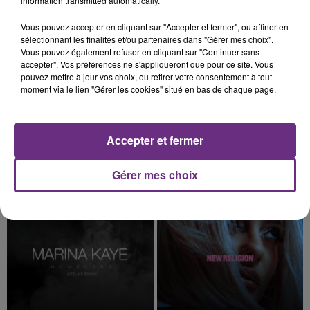
information transmitted automatically.
8h30
8h30
8h27
8h27
Vous pouvez accepter en cliquant sur "Accepter et fermer", ou affiner en
sélectionnant les finalités et/ou partenaires dans "Gérer mes choix".
Vous pouvez également refuser en cliquant sur "Continuer sans
accepter". Vos préférences ne s'appliqueront que pour ce site. Vous
pouvez mettre à jour vos choix, ou retirer votre consentement à tout
moment via le lien "Gérer les cookies" situé en bas de chaque page.
Accepter et fermer
THE WEEKND
TEDDYBEAR
Blinding Lights
Chaussures Roses
Gérer mes choix
8h24
8h24
8h21
8h21