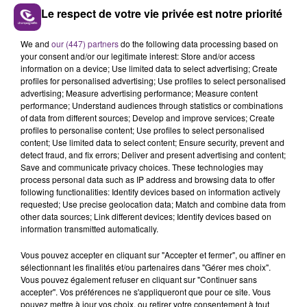
Le respect de votre vie privée est notre priorité
We and
our (447) partners
do the following data processing based on
L'INSPECTION DU TRAVAIL RAPPELLE À
your consent and/or our legitimate interest: Store and/or access
L'ORDRE SUR LES CONDITIONS DE...
information on a device; Use limited data to select advertising; Create
profiles for personalised advertising; Use profiles to select personalised
Alors que les dates de début des vendange 2026
advertising; Measure advertising performance; Measure content
s'est avéré être plus précoce que prévu,
performance; Understand audiences through statistics or combinations
l'inspection du Travail en profite pour rappeler
of data from different sources; Develop and improve services; Create
TITRES DIFFUSÉS
profiles to personalise content; Use profiles to select personalised
les conditions de...
content; Use limited data to select content; Ensure security, prevent and
detect fraud, and fix errors; Deliver and present advertising and content;
Save and communicate privacy choices. These technologies may
4h49
4h49
4h45
4h45
process personal data such as IP address and browsing data to offer
following functionalities: Identify devices based on information actively
requested; Use precise geolocation data; Match and combine data from
other data sources; Link different devices; Identify devices based on
information transmitted automatically.
Vous pouvez accepter en cliquant sur "Accepter et fermer", ou affiner en
sélectionnant les finalités et/ou partenaires dans "Gérer mes choix".
Vous pouvez également refuser en cliquant sur "Continuer sans
accepter". Vos préférences ne s'appliqueront que pour ce site. Vous
pouvez mettre à jour vos choix, ou retirer votre consentement à tout