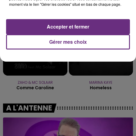
METALLICA
OLIVIA RODRIGO
moment via le lien "Gérer les cookies" situé en bas de chaque page.
Nothing Else Matters.
Stupid Song
4h42
4h42
4h39
4h39
Accepter et fermer
Gérer mes choix
ZAHO & MC SOLAAR
MARINA KAYE
Comme Caroline
Homeless
A L'ANTENNE