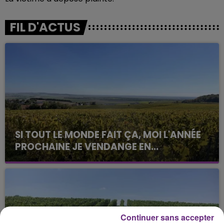
FIL D'ACTUS
SI TOUT LE MONDE FAIT ÇA, MOI L'ANNÉE
PROCHAINE JE VENDANGE EN...
La vendange en Champagne a débuté ce jeudi 6
août dans la commune de Montgueux (Aube). Du
jamais vu !
Continuer sans accepter