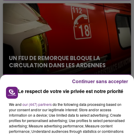
s'est avéré être plus précoce que prévu,
l'inspection du Travail en profite pour rappeler
les conditions de...
UN FEU DE REMORQUE BLOQUE LA
CIRCULATION DANS LES ARDENNES
Un feu de remorque s'est déclaré ce mercredi en
fin de matinée sur l'A34.
Continuer sans accepter
TITRES DIFFUSÉS
Le respect de votre vie privée est notre priorité
We and
our (447) partners
do the following data processing based on
your consent and/or our legitimate interest: Store and/or access
18h50
18h50
18h46
18h46
information on a device; Use limited data to select advertising; Create
profiles for personalised advertising; Use profiles to select personalised
advertising; Measure advertising performance; Measure content
performance; Understand audiences through statistics or combinations