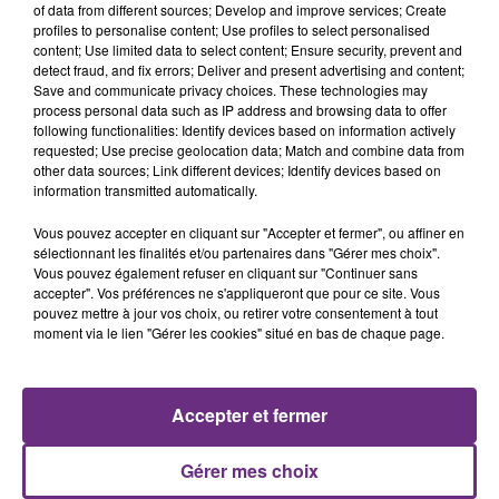
of data from different sources; Develop and improve services; Create
profiles to personalise content; Use profiles to select personalised
content; Use limited data to select content; Ensure security, prevent and
detect fraud, and fix errors; Deliver and present advertising and content;
Save and communicate privacy choices. These technologies may
process personal data such as IP address and browsing data to offer
following functionalities: Identify devices based on information actively
GIMS
SAM SMITH
requested; Use precise geolocation data; Match and combine data from
Soleil
I'm Not The Only One
other data sources; Link different devices; Identify devices based on
information transmitted automatically.
18h43
18h43
18h38
18h38
Vous pouvez accepter en cliquant sur "Accepter et fermer", ou affiner en
sélectionnant les finalités et/ou partenaires dans "Gérer mes choix".
Vous pouvez également refuser en cliquant sur "Continuer sans
accepter". Vos préférences ne s'appliqueront que pour ce site. Vous
pouvez mettre à jour vos choix, ou retirer votre consentement à tout
moment via le lien "Gérer les cookies" situé en bas de chaque page.
Accepter et fermer
ANGELE & JUSTICE
EMINEM FEAT. DIDO
What You Want
Stan
Gérer mes choix