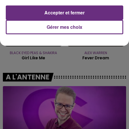
Accepter et fermer
Gérer mes choix
BLACK EYED PEAS & SHAKIRA
ALEX WARREN
Girl Like Me
Fever Dream
A L'ANTENNE