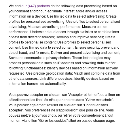
SES PORTES
We and
our (447) partners
do the following data processing based on
C'était l'une des institutions du centre-ville
your consent and/or our legitimate interest: Store and/or access
rémois. Le magasin JouéClub est contraint de
information on a device; Use limited data to select advertising; Create
profiles for personalised advertising; Use profiles to select personalised
fermer ses portes.
TITRES DIFFUSÉS
advertising; Measure advertising performance; Measure content
performance; Understand audiences through statistics or combinations
of data from different sources; Develop and improve services; Create
profiles to personalise content; Use profiles to select personalised
11h13
11h13
11h06
11h06
content; Use limited data to select content; Ensure security, prevent and
detect fraud, and fix errors; Deliver and present advertising and content;
Save and communicate privacy choices. These technologies may
process personal data such as IP address and browsing data to offer
following functionalities: Identify devices based on information actively
requested; Use precise geolocation data; Match and combine data from
other data sources; Link different devices; Identify devices based on
information transmitted automatically.
Vous pouvez accepter en cliquant sur "Accepter et fermer", ou affiner en
sélectionnant les finalités et/ou partenaires dans "Gérer mes choix".
NAÏKA
CHRISTOPHE MAE
Vous pouvez également refuser en cliquant sur "Continuer sans
One Track Mind
La Lune
accepter". Vos préférences ne s'appliqueront que pour ce site. Vous
pouvez mettre à jour vos choix, ou retirer votre consentement à tout
moment via le lien "Gérer les cookies" situé en bas de chaque page.
11h02
11h02
11h00
11h00