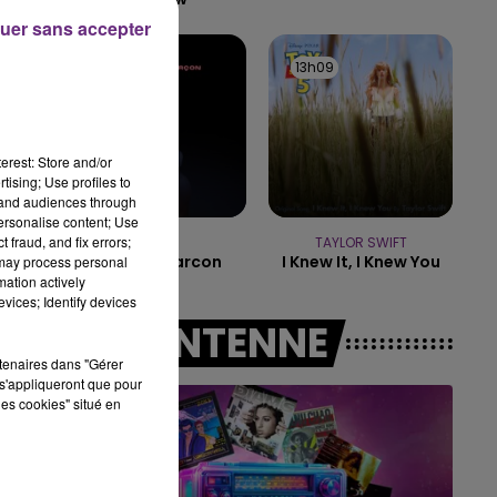
de
15h00 - 19h00
uer sans accepter
LE CLUB CHAMPAGNE FM
13h17
13h17
13h09
13h09
erest: Store and/or
tising; Use profiles to
tand audiences through
personalise content; Use
 fraud, and fix errors;
HELENA
TAYLOR SWIFT
Mauvais Garcon
I Knew It, I Knew You
 may process personal
mation actively
vices; Identify devices
A L'ANTENNE
rtenaires dans "Gérer
s'appliqueront que pour
les cookies" situé en