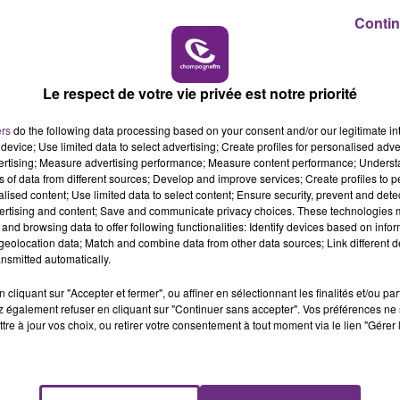
es par le ministère de la Justice, en raison de son état 
14h00 - 15h00
Contin
LA RADIO POP
Le respect de votre vie privée est notre priorité
ers
do the following data processing based on your consent and/or our legitimate int
device; Use limited data to select advertising; Create profiles for personalised adver
vertising; Measure advertising performance; Measure content performance; Unders
ns of data from different sources; Develop and improve services; Create profiles to 
alised content; Use limited data to select content; Ensure security, prevent and detect
ertising and content; Save and communicate privacy choices. These technologies
and browsing data to offer following functionalities: Identify devices based on infor
eolocation data; Match and combine data from other data sources; Link different de
nsmitted automatically.
LE MAGASIN JOUÉCLUB DE REIMS FERME
SES PORTES
cliquant sur "Accepter et fermer", ou affiner en sélectionnant les finalités et/ou pa
 également refuser en cliquant sur "Continuer sans accepter". Vos préférences ne 
C'était l'une des institutions du centre-ville
tre à jour vos choix, ou retirer votre consentement à tout moment via le lien "Gérer 
rémois. Le magasin JouéClub est contraint de
fermer ses portes.