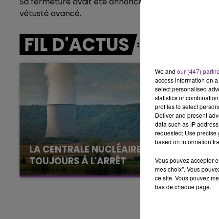
Sa fermeture avait été annoncée il y a quelques anné
10h00 - 14h00
vétusté avancé.
LE TICKET DE CAISSE
FIL D'ACTUS
We and
our (447) partn
access information on a 
select personalised ad
statistics or combinatio
profiles to select person
Deliver and present adv
data such as IP address 
requested; Use precise g
based on information tra
LA CENTRALE NUCLÉAIRE DE CHOOZ
TOUJOURS À L'ARRÊT
Vous pouvez accepter en 
mes choix". Vous pouvez
Cela fait déjà une semaine que la centrale
ce site. Vous pouvez met
nucléaire ardennaise est à l'arrêt. Une situation
bas de chaque page.
justifiée par la sécheresse intense qui est
toujours présente.