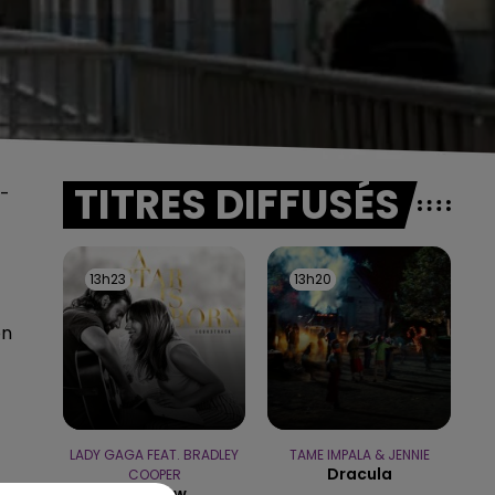
TITRES DIFFUSÉS
s-
13h23
13h23
13h20
13h20
on
LADY GAGA FEAT. BRADLEY
TAME IMPALA & JENNIE
Dracula
COOPER
Shallow