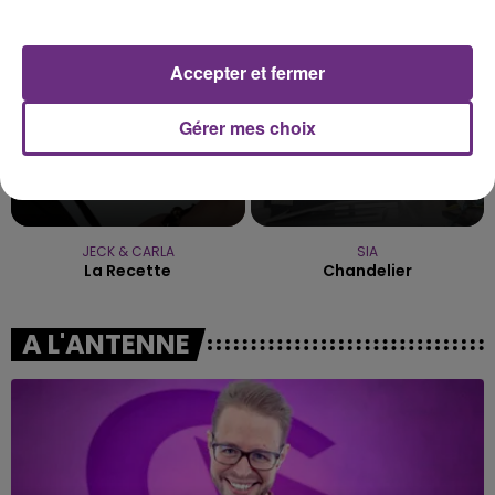
2h51
2h51
2h48
2h48
Accepter et fermer
Gérer mes choix
JECK & CARLA
SIA
La Recette
Chandelier
A L'ANTENNE