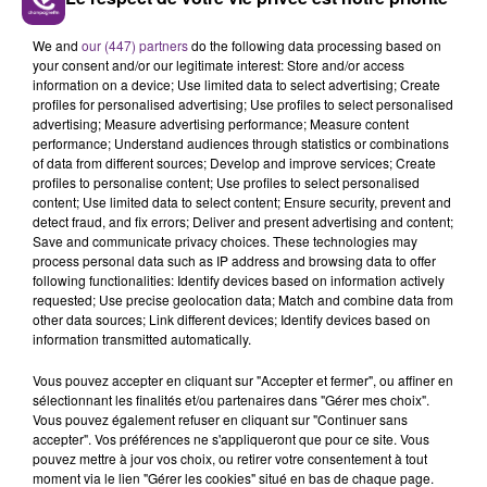
VENEZ FÊTER CE WEEK-END
We and
our (447) partners
do the following data processing based on
L'ANNIVERSAIRE DE WOINIC
your consent and/or our legitimate interest: Store and/or access
Ce samedi 8 août sera un grand jour :
information on a device; Use limited data to select advertising; Create
profiles for personalised advertising; Use profiles to select personalised
l'anniversaire du plus gros sanglier du monde.
advertising; Measure advertising performance; Measure content
Une fête est donc organisée et vous êtes tous
performance; Understand audiences through statistics or combinations
TITRES DIFFUSÉS
conviés !
of data from different sources; Develop and improve services; Create
profiles to personalise content; Use profiles to select personalised
content; Use limited data to select content; Ensure security, prevent and
2h57
2h57
2h54
2h54
detect fraud, and fix errors; Deliver and present advertising and content;
Save and communicate privacy choices. These technologies may
process personal data such as IP address and browsing data to offer
following functionalities: Identify devices based on information actively
requested; Use precise geolocation data; Match and combine data from
other data sources; Link different devices; Identify devices based on
information transmitted automatically.
Vous pouvez accepter en cliquant sur "Accepter et fermer", ou affiner en
sélectionnant les finalités et/ou partenaires dans "Gérer mes choix".
Vous pouvez également refuser en cliquant sur "Continuer sans
accepter". Vos préférences ne s'appliqueront que pour ce site. Vous
KYO
ANOTR & 54 ULTRA
pouvez mettre à jour vos choix, ou retirer votre consentement à tout
Le Graal
Talk To You
moment via le lien "Gérer les cookies" situé en bas de chaque page.