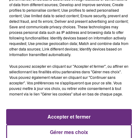
of data from different sources; Develop and improve services; Create
profiles to personalise content; Use profiles to select personalised
content; Use limited data to select content; Ensure security, prevent and
detect fraud, and fix errors; Deliver and present advertising and content;
Save and communicate privacy choices. These technologies may
process personal data such as IP address and browsing data to offer
MICHAEL JACKSON
DJ GOJA & JASON DERULO &
following functionalities: Identify devices based on information actively
You Are Not Alone
MELODY
requested; Use precise geolocation data; Match and combine data from
Mi Chico
other data sources; Link different devices; Identify devices based on
information transmitted automatically.
5h47
5h47
5h44
5h44
Vous pouvez accepter en cliquant sur "Accepter et fermer", ou affiner en
sélectionnant les finalités et/ou partenaires dans "Gérer mes choix".
Vous pouvez également refuser en cliquant sur "Continuer sans
accepter". Vos préférences ne s'appliqueront que pour ce site. Vous
pouvez mettre à jour vos choix, ou retirer votre consentement à tout
moment via le lien "Gérer les cookies" situé en bas de chaque page.
Accepter et fermer
BENSON BOONE
PIERRE DE MAERE
Beautiful Things
Je Pense A Vous
Gérer mes choix