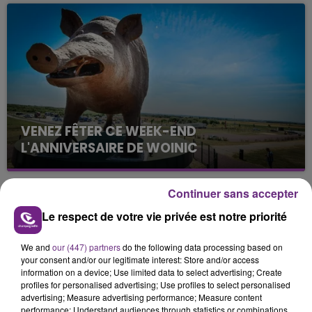
fin de matinée sur l'A34.
VENEZ FÊTER CE WEEK-END
L'ANNIVERSAIRE DE WOINIC
Ce samedi 8 août sera un grand jour :
l'anniversaire du plus gros sanglier du monde.
Continuer sans accepter
Une fête est donc organisée et vous êtes tous
TITRES DIFFUSÉS
conviés !
Le respect de votre vie privée est notre priorité
We and
our (447) partners
do the following data processing based on
5h51
5h51
5h49
5h49
your consent and/or our legitimate interest: Store and/or access
information on a device; Use limited data to select advertising; Create
profiles for personalised advertising; Use profiles to select personalised
advertising; Measure advertising performance; Measure content
performance; Understand audiences through statistics or combinations