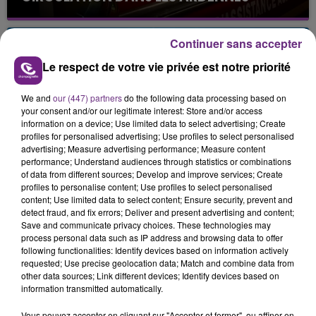
Un feu de remorque s'est déclaré ce mercredi en
fin de matinée sur l'A34.
Continuer sans accepter
Le respect de votre vie privée est notre priorité
We and
our (447) partners
do the following data processing based on
your consent and/or our legitimate interest: Store and/or access
information on a device; Use limited data to select advertising; Create
profiles for personalised advertising; Use profiles to select personalised
advertising; Measure advertising performance; Measure content
VENEZ FÊTER CE WEEK-END
performance; Understand audiences through statistics or combinations
L'ANNIVERSAIRE DE WOINIC
of data from different sources; Develop and improve services; Create
profiles to personalise content; Use profiles to select personalised
Ce samedi 8 août sera un grand jour :
content; Use limited data to select content; Ensure security, prevent and
l'anniversaire du plus gros sanglier du monde.
detect fraud, and fix errors; Deliver and present advertising and content;
Une fête est donc organisée et vous êtes tous
Save and communicate privacy choices. These technologies may
TITRES DIFFUSÉS
process personal data such as IP address and browsing data to offer
conviés !
following functionalities: Identify devices based on information actively
requested; Use precise geolocation data; Match and combine data from
other data sources; Link different devices; Identify devices based on
8h13
8h13
8h10
8h10
information transmitted automatically.
Vous pouvez accepter en cliquant sur "Accepter et fermer", ou affiner en