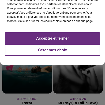
sélectionnant les finalités et/ou partenaires dans "Gérer mes choix".
Vous pouvez également refuser en cliquant sur "Continuer sans
accepter". Vos préférences ne s'appliqueront que pour ce site. Vous
pouvez mettre à jour vos choix, ou retirer votre consentement à tout
moment via le lien "Gérer les cookies" situé en bas de chaque page.
TAYLOR SWIFT
MAROON 5
Accepter et fermer
I Knew It, I Knew You
What Lovers Do
Gérer mes choix
8h05
8h05
7h58
7h58
JEREMY FREROT
OLIVIA DEAN
Frerot
So Easy (to Fall In Love)