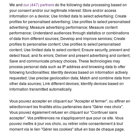
We and
our (447) partners
do the following data processing based on
Ce samedi 8 août sera un grand jour :
your consent and/or our legitimate interest: Store and/or access
l'anniversaire du plus gros sanglier du monde.
information on a device; Use limited data to select advertising; Create
Une fête est donc organisée et vous êtes tous
profiles for personalised advertising; Use profiles to select personalised
TITRES DIFFUSÉS
advertising; Measure advertising performance; Measure content
conviés !
performance; Understand audiences through statistics or combinations
of data from different sources; Develop and improve services; Create
profiles to personalise content; Use profiles to select personalised
10h41
10h41
10h38
10h38
content; Use limited data to select content; Ensure security, prevent and
detect fraud, and fix errors; Deliver and present advertising and content;
Save and communicate privacy choices. These technologies may
process personal data such as IP address and browsing data to offer
following functionalities: Identify devices based on information actively
requested; Use precise geolocation data; Match and combine data from
other data sources; Link different devices; Identify devices based on
information transmitted automatically.
Vous pouvez accepter en cliquant sur "Accepter et fermer", ou affiner en
sélectionnant les finalités et/ou partenaires dans "Gérer mes choix".
ALEX WARREN
CRAIG DAVID
Vous pouvez également refuser en cliquant sur "Continuer sans
Fever Dream
Walking Away
accepter". Vos préférences ne s'appliqueront que pour ce site. Vous
pouvez mettre à jour vos choix, ou retirer votre consentement à tout
moment via le lien "Gérer les cookies" situé en bas de chaque page.
10h35
10h35
10h30
10h30