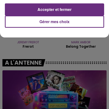
Accepter et fermer
Gérer mes choix
JEREMY FREROT
MARK AMBOR
Frerot
Belong Together
A L'ANTENNE