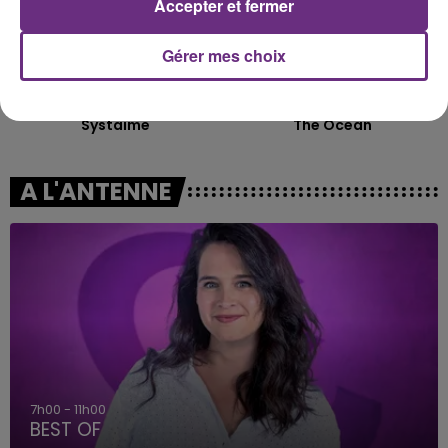
Accepter et fermer
Gérer mes choix
CHRISTOPHE WILLEM
MIKE PERRY FEAT. SHY MARTIN
Systaime
The Ocean
A L'ANTENNE
7h00 - 11h00
BEST OF