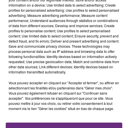
fermer ses portes.
TITRES DIFFUSÉS
information on a device; Use limited data to select advertising; Create
profiles for personalised advertising; Use profiles to select personalised
advertising; Measure advertising performance; Measure content
performance; Understand audiences through statistics or combinations
6h56
6h56
6h53
6h53
of data from different sources; Develop and improve services; Create
profiles to personalise content; Use profiles to select personalised
content; Use limited data to select content; Ensure security, prevent and
detect fraud, and fix errors; Deliver and present advertising and content;
Save and communicate privacy choices. These technologies may
process personal data such as IP address and browsing data to offer
following functionalities: Identify devices based on information actively
requested; Use precise geolocation data; Match and combine data from
other data sources; Link different devices; Identify devices based on
information transmitted automatically.
TEDDYBEAR
HOZIER
Vous pouvez accepter en cliquant sur "Accepter et fermer", ou affiner en
Chaussures Roses
Too Sweet
sélectionnant les finalités et/ou partenaires dans "Gérer mes choix".
Vous pouvez également refuser en cliquant sur "Continuer sans
accepter". Vos préférences ne s'appliqueront que pour ce site. Vous
6h49
6h49
6h46
6h46
pouvez mettre à jour vos choix, ou retirer votre consentement à tout
moment via le lien "Gérer les cookies" situé en bas de chaque page.