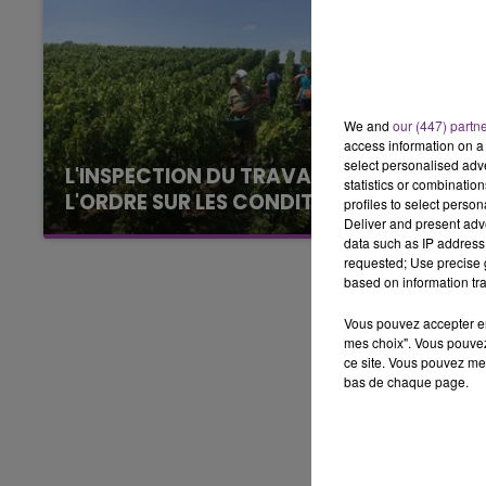
LE BEST OF DE LA FAMILLE
CHAMPAGNE FM
We and
our (447) partn
access information on a 
select personalised ad
L'INSPECTION DU TRAVAIL RAPPELLE À
statistics or combinatio
L'ORDRE SUR LES CONDITIONS DE...
profiles to select person
Deliver and present adv
Alors que les dates de début des vendange
data such as IP address 
2026 s'est avéré être plus précoce que prévu,
requested; Use precise g
l'inspection du Travail en profite pour rappeler
based on information tra
les conditions de...
Vous pouvez accepter en 
mes choix". Vous pouvez
ce site. Vous pouvez met
bas de chaque page.
LE
6h00 - 10h00