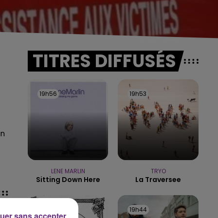
TITRES DIFFUSÉS
19h56
19h56
19h53
19h53
an
LENE MARLIN
TRYO
Sitting Down Here
La Traversee
19h49
19h49
19h44
19h44
uer sans accepter