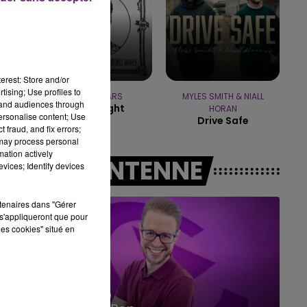
10h00 - 14h00
LE TICKET DE CAISSE
erest: Store and/or
tising; Use profiles to
BRUNO MARS
MYLES SMITH & NIALL
tand audiences through
I Just Might
HORAN
personalise content; Use
Drive Safe
 fraud, and fix errors;
 may process personal
mation actively
A L'ANTENNE
vices; Identify devices
rtenaires dans "Gérer
s'appliqueront que pour
les cookies" situé en
14h00 - 15h00