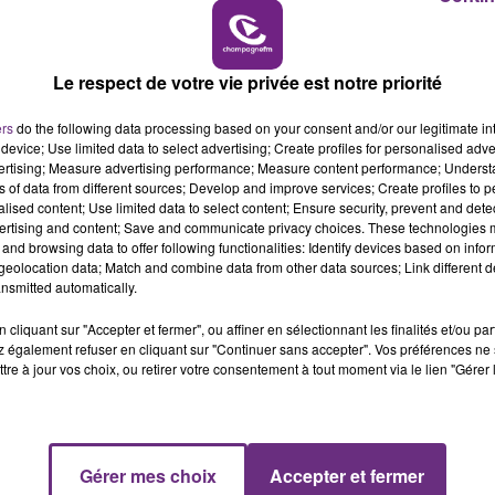
6h00 - 10h00
LA FAMILLE
Le respect de votre vie privée est notre priorité
ers
do the following data processing based on your consent and/or our legitimate int
device; Use limited data to select advertising; Create profiles for personalised adver
vertising; Measure advertising performance; Measure content performance; Unders
UN FEU DE REMORQUE BLOQUE LA
ns of data from different sources; Develop and improve services; Create profiles to 
CIRCULATION DANS LES ARDENNES
alised content; Use limited data to select content; Ensure security, prevent and detect
ertising and content; Save and communicate privacy choices. These technologies
Un feu de remorque s'est déclaré ce mercredi
and browsing data to offer following functionalities: Identify devices based on infor
en fin de matinée sur l'A34.
eolocation data; Match and combine data from other data sources; Link different de
nsmitted automatically.
cliquant sur "Accepter et fermer", ou affiner en sélectionnant les finalités et/ou pa
 également refuser en cliquant sur "Continuer sans accepter". Vos préférences ne 
tre à jour vos choix, ou retirer votre consentement à tout moment via le lien "Gérer 
Gérer mes choix
Accepter et fermer
10h00 - 14h00