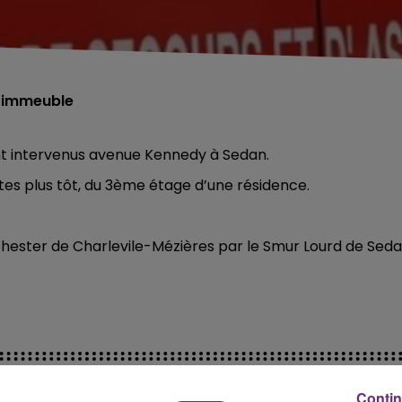
n immeuble
ont intervenus avenue Kennedy à Sedan.
tes plus tôt, du 3ème étage d’une résidence.
chester de Charlevile-Mézières par le Smur Lourd de Sed
Contin