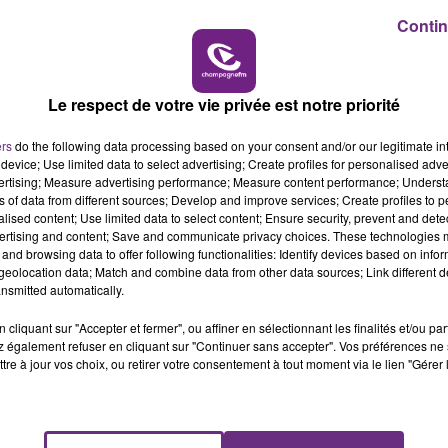
Contin
19h00 - 19h15
LA POP MACHINE - CHAMPAGNE FM
Le respect de votre vie privée est notre priorité
ers
do the following data processing based on your consent and/or our legitimate int
device; Use limited data to select advertising; Create profiles for personalised adver
vertising; Measure advertising performance; Measure content performance; Unders
ns of data from different sources; Develop and improve services; Create profiles to 
alised content; Use limited data to select content; Ensure security, prevent and detect
UN FEU DE REMORQUE BLOQUE LA
ertising and content; Save and communicate privacy choices. These technologies
CIRCULATION DANS LES ARDENNES
and browsing data to offer following functionalities: Identify devices based on infor
eolocation data; Match and combine data from other data sources; Link different de
Un feu de remorque s'est déclaré ce mercredi
nsmitted automatically.
en fin de matinée sur l'A34.
cliquant sur "Accepter et fermer", ou affiner en sélectionnant les finalités et/ou pa
 également refuser en cliquant sur "Continuer sans accepter". Vos préférences ne 
tre à jour vos choix, ou retirer votre consentement à tout moment via le lien "Gérer 