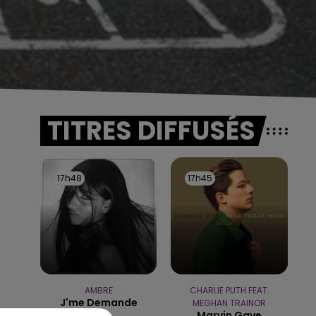
TITRES DIFFUSÉS
17h48
17h48
17h45
17h45
AMBRE
CHARLIE PUTH FEAT.
J'me Demande
MEGHAN TRAINOR
Marvin Gaye