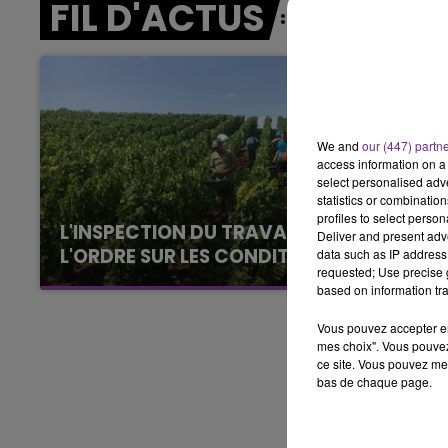
FIL D'ACTUS
15h00 - 19h00
LE CLUB CHAMPAGNE FM
We and
our (447) partn
access information on a 
select personalised ad
statistics or combinatio
profiles to select person
L'INSPECTION DU TRAVAIL RAPPELLE À
Deliver and present adv
L'ORDRE SUR LES CONDITIONS DE...
data such as IP address 
requested; Use precise g
Alors que les dates de début des vendange
based on information tra
2026 s'est avéré être plus précoce que prévu,
l'inspection du Travail en profite pour rappeler
Vous pouvez accepter en 
mes choix". Vous pouvez
les conditions de...
ce site. Vous pouvez met
bas de chaque page.