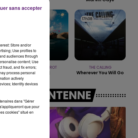
uer sans accepter
19h15 - 20h00
LA RADIO POP
17h42
17h42
17h38
17h38
erest: Store and/or
tising; Use profiles to
tand audiences through
personalise content; Use
 fraud, and fix errors;
JEREMY FREROT
THE CALLING
Frerot
Wherever You Will Go
 may process personal
mation actively
vices; Identify devices
A L'ANTENNE
rtenaires dans "Gérer
s'appliqueront que pour
les cookies" situé en