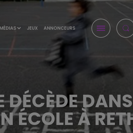
MÉDIAS
JEUX
ANNONCEURS
TE DÉCÈDE DANS
N ÉCOLE À RET