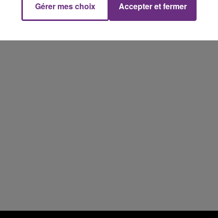
Gérer mes choix
Accepter et fermer
19h15 - 20h00
NE FM
LA RADIO POP