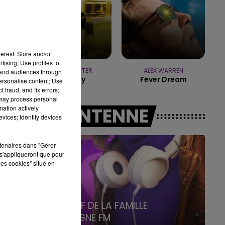
19h15 - 20h00
LA RADIO POP
erest: Store and/or
tising; Use profiles to
DANIEL POWTER
ALEX WARREN
tand audiences through
Bad Day
Fever Dream
personalise content; Use
 fraud, and fix errors;
 may process personal
mation actively
A L'ANTENNE
vices; Identify devices
rtenaires dans "Gérer
s'appliqueront que pour
les cookies" situé en
5h00 - 6h00
LE BEST OF DE LA FAMILLE
CHAMPAGNE FM