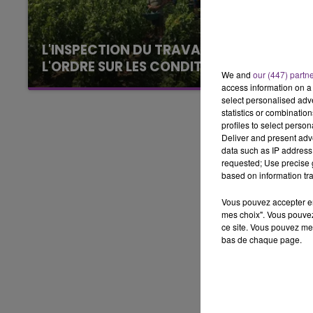
15h00 - 19h00
LE CLUB CHAMPAGNE FM
L'INSPECTION DU TRAVAIL RAPPELLE À
L'ORDRE SUR LES CONDITIONS DE...
We and
our (447) partn
Alors que les dates de début des vendange
access information on a 
2026 s'est avéré être plus précoce que prévu,
select personalised ad
statistics or combinatio
l'inspection du Travail en profite pour rappeler
profiles to select person
les conditions de...
Deliver and present adv
data such as IP address 
requested; Use precise g
based on information tra
Vous pouvez accepter en 
mes choix". Vous pouvez
ce site. Vous pouvez met
bas de chaque page.
19h00 - 19h15
FM
LA POP MACHINE - CHAMPAG