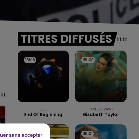
TITRES DIFFUSÉS
t
18h16
18h16
18h08
18h08
DJO
TAYLOR SWIFT
End Of Beginning
Elizabeth Taylor
18h04
18h04
18h01
18h01
uer sans accepter