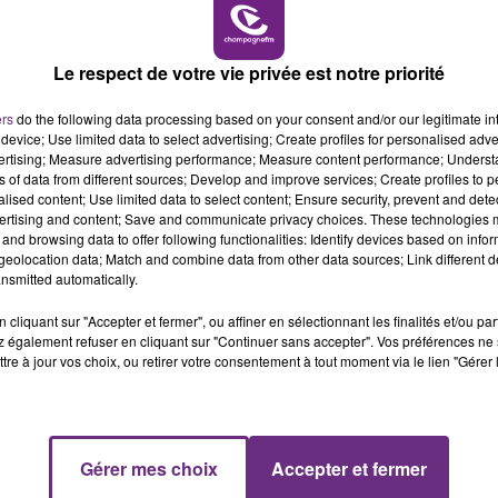
19h00 - 19h15
LA POP MACHINE - CHAMPAGNE FM
Le respect de votre vie privée est notre priorité
UN FEU DE REMORQUE BLOQUE LA
CIRCULATION DANS LES ARDENNES
ers
do the following data processing based on your consent and/or our legitimate int
Un feu de remorque s'est déclaré ce mercredi
device; Use limited data to select advertising; Create profiles for personalised adver
en fin de matinée sur l'A34.
vertising; Measure advertising performance; Measure content performance; Unders
ns of data from different sources; Develop and improve services; Create profiles to 
alised content; Use limited data to select content; Ensure security, prevent and detect
ertising and content; Save and communicate privacy choices. These technologies
and browsing data to offer following functionalities: Identify devices based on infor
eolocation data; Match and combine data from other data sources; Link different de
nsmitted automatically.
cliquant sur "Accepter et fermer", ou affiner en sélectionnant les finalités et/ou pa
 également refuser en cliquant sur "Continuer sans accepter". Vos préférences ne 
tre à jour vos choix, ou retirer votre consentement à tout moment via le lien "Gérer 
19h15 - 20h00
Gérer mes choix
Accepter et fermer
NE FM
LA RADIO POP