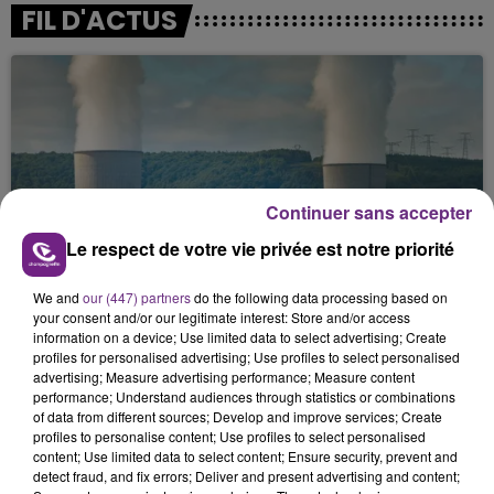
FIL D'ACTUS
Continuer sans accepter
Le respect de votre vie privée est notre priorité
LA CENTRALE NUCLÉAIRE DE CHOOZ
TOUJOURS À L'ARRÊT
We and
our (447) partners
do the following data processing based on
Cela fait déjà une semaine que la centrale
your consent and/or our legitimate interest: Store and/or access
nucléaire ardennaise est à l'arrêt. Une situation
information on a device; Use limited data to select advertising; Create
profiles for personalised advertising; Use profiles to select personalised
justifiée par la sécheresse intense qui est toujours
advertising; Measure advertising performance; Measure content
présente.
performance; Understand audiences through statistics or combinations
of data from different sources; Develop and improve services; Create
profiles to personalise content; Use profiles to select personalised
content; Use limited data to select content; Ensure security, prevent and
detect fraud, and fix errors; Deliver and present advertising and content;