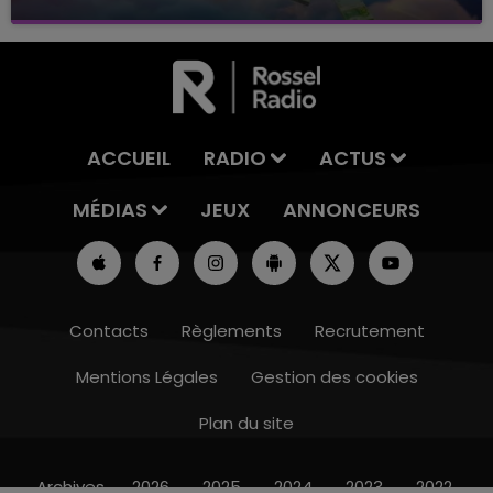
avec La Famille Champagne FM, à 8H10
ACCUEIL
RADIO
ACTUS
MÉDIAS
JEUX
ANNONCEURS
Contacts
Règlements
Recrutement
Mentions Légales
Gestion des cookies
Plan du site
19h15 - 20h00
LA RADIO POP
Archives
2026
2025
2024
2023
2022