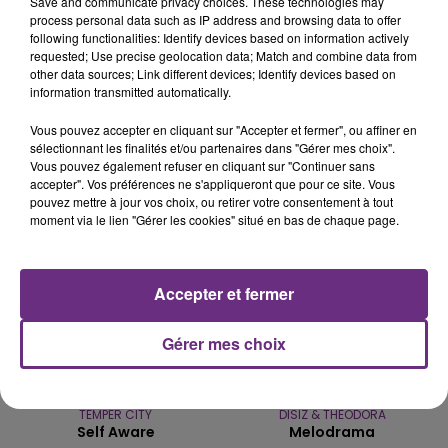
Save and communicate privacy choices. These technologies may
process personal data such as IP address and browsing data to offer
LE MAGASIN JOUÉCLUB DE REIMS FERME
following functionalities: Identify devices based on information actively
SES PORTES
requested; Use precise geolocation data; Match and combine data from
other data sources; Link different devices; Identify devices based on
C'était l'une des institutions du centre-ville
information transmitted automatically.
rémois. Le magasin JouéClub est contraint de
Vous pouvez accepter en cliquant sur "Accepter et fermer", ou affiner en
fermer ses portes.
TITRES DIFFUSÉS
sélectionnant les finalités et/ou partenaires dans "Gérer mes choix".
Vous pouvez également refuser en cliquant sur "Continuer sans
accepter". Vos préférences ne s'appliqueront que pour ce site. Vous
pouvez mettre à jour vos choix, ou retirer votre consentement à tout
17h34
17h34
17h28
17h28
moment via le lien "Gérer les cookies" situé en bas de chaque page.
Accepter et fermer
Gérer mes choix
TEMPER CITY
DISIZ & THEODORA
Self Aware
Melodrama