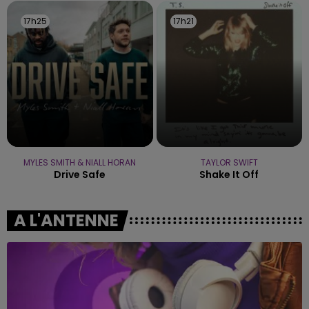
17h25
17h25
17h21
17h21
MYLES SMITH & NIALL HORAN
TAYLOR SWIFT
Drive Safe
Shake It Off
A L'ANTENNE