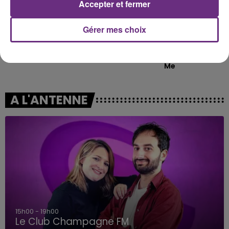
Accepter et fermer
Gérer mes choix
DISIZ & THEODORA
ARIANA GRANDE
Melodrama
Hate That I Made You Love
Me
A L'ANTENNE
15h00 - 19h00
Le Club Champagne FM