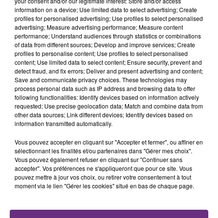
your consent and/or our legitimate interest: Store and/or access
information on a device; Use limited data to select advertising; Create
profiles for personalised advertising; Use profiles to select personalised
6h57
6h57
6h55
6h55
advertising; Measure advertising performance; Measure content
performance; Understand audiences through statistics or combinations
of data from different sources; Develop and improve services; Create
profiles to personalise content; Use profiles to select personalised
content; Use limited data to select content; Ensure security, prevent and
detect fraud, and fix errors; Deliver and present advertising and content;
Save and communicate privacy choices. These technologies may
process personal data such as IP address and browsing data to offer
following functionalities: Identify devices based on information actively
requested; Use precise geolocation data; Match and combine data from
other data sources; Link different devices; Identify devices based on
information transmitted automatically.
HOZIER
DJ GOJA & JASON DERULO &
Take Me To Church
MELODY
Mi Chico
Vous pouvez accepter en cliquant sur "Accepter et fermer", ou affiner en
sélectionnant les finalités et/ou partenaires dans "Gérer mes choix".
Vous pouvez également refuser en cliquant sur "Continuer sans
6h52
6h52
6h46
6h46
accepter". Vos préférences ne s'appliqueront que pour ce site. Vous
pouvez mettre à jour vos choix, ou retirer votre consentement à tout
moment via le lien "Gérer les cookies" situé en bas de chaque page.