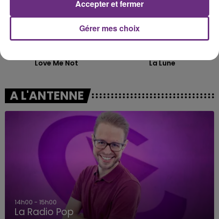
Accepter et fermer
Gérer mes choix
RAVYN LENAE
CHRISTOPHE MAE
Love Me Not
La Lune
A L'ANTENNE
14h00 - 15h00
La Radio Pop