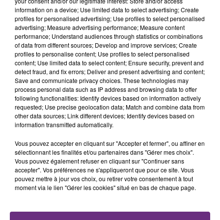
your consent and/or our legitimate interest: Store and/or access
TITRES DIFFUSÉS
information on a device; Use limited data to select advertising; Create
profiles for personalised advertising; Use profiles to select personalised
advertising; Measure advertising performance; Measure content
performance; Understand audiences through statistics or combinations
20h27
20h27
20h23
20h23
of data from different sources; Develop and improve services; Create
profiles to personalise content; Use profiles to select personalised
content; Use limited data to select content; Ensure security, prevent and
detect fraud, and fix errors; Deliver and present advertising and content;
Save and communicate privacy choices. These technologies may
process personal data such as IP address and browsing data to offer
following functionalities: Identify devices based on information actively
requested; Use precise geolocation data; Match and combine data from
other data sources; Link different devices; Identify devices based on
information transmitted automatically.
MAROON 5
OFENBACH & STARSAILOR
Vous pouvez accepter en cliquant sur "Accepter et fermer", ou affiner en
This Love
Four To The Floor
sélectionnant les finalités et/ou partenaires dans "Gérer mes choix".
Vous pouvez également refuser en cliquant sur "Continuer sans
accepter". Vos préférences ne s'appliqueront que pour ce site. Vous
20h21
20h21
20h18
20h18
pouvez mettre à jour vos choix, ou retirer votre consentement à tout
moment via le lien "Gérer les cookies" situé en bas de chaque page.