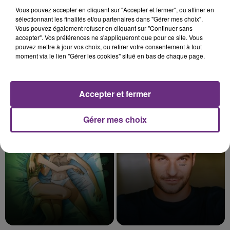
Vous pouvez accepter en cliquant sur "Accepter et fermer", ou affiner en
sélectionnant les finalités et/ou partenaires dans "Gérer mes choix".
Vous pouvez également refuser en cliquant sur "Continuer sans
accepter". Vos préférences ne s'appliqueront que pour ce site. Vous
pouvez mettre à jour vos choix, ou retirer votre consentement à tout
moment via le lien "Gérer les cookies" situé en bas de chaque page.
Accepter et fermer
ZOE WEES
ANGELE & JUSTICE
Control
What You Want
Gérer mes choix
13h56
13h56
13h53
13h53