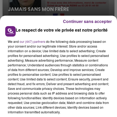
JAMAIS SANS MON FRÈRE
Julien Fourel n'a plus donné signé de vie depuis 5
Continuer sans accepter
mois. Sa sœur poursuit ses recherches pour le
retrouver.
Le respect de votre vie privée est notre priorité
We and
our (447) partners
do the following data processing based on
your consent and/or our legitimate interest: Store and/or access
information on a device; Use limited data to select advertising; Create
profiles for personalised advertising; Use profiles to select personalised
advertising; Measure advertising performance; Measure content
performance; Understand audiences through statistics or combinations
LA CENTRALE NUCLÉAIRE DE CHOOZ
of data from different sources; Develop and improve services; Create
TOUJOURS À L'ARRÊT
profiles to personalise content; Use profiles to select personalised
content; Use limited data to select content; Ensure security, prevent and
Cela fait déjà une semaine que la centrale
detect fraud, and fix errors; Deliver and present advertising and content;
nucléaire ardennaise est à l'arrêt. Une situation
Save and communicate privacy choices. These technologies may
justifiée par la sécheresse intense qui est toujours
process personal data such as IP address and browsing data to offer
TITRES DIFFUSÉS
following functionalities: Identify devices based on information actively
présente.
requested; Use precise geolocation data; Match and combine data from
other data sources; Link different devices; Identify devices based on
information transmitted automatically.
14h03
14h03
14h00
14h00