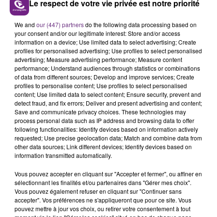
Le respect de votre vie privée est notre priorité
LE MAGASIN JOUÉCLUB DE REIMS FERME
We and
our (447) partners
do the following data processing based on
SES PORTES
your consent and/or our legitimate interest: Store and/or access
information on a device; Use limited data to select advertising; Create
C'était l'une des institutions du centre-ville
profiles for personalised advertising; Use profiles to select personalised
rémois. Le magasin JouéClub est contraint de
advertising; Measure advertising performance; Measure content
fermer ses portes.
performance; Understand audiences through statistics or combinations
TITRES DIFFUSÉS
of data from different sources; Develop and improve services; Create
profiles to personalise content; Use profiles to select personalised
content; Use limited data to select content; Ensure security, prevent and
detect fraud, and fix errors; Deliver and present advertising and content;
19h42
19h42
19h40
19h40
Save and communicate privacy choices. These technologies may
process personal data such as IP address and browsing data to offer
following functionalities: Identify devices based on information actively
requested; Use precise geolocation data; Match and combine data from
other data sources; Link different devices; Identify devices based on
information transmitted automatically.
Vous pouvez accepter en cliquant sur "Accepter et fermer", ou affiner en
sélectionnant les finalités et/ou partenaires dans "Gérer mes choix".
Vous pouvez également refuser en cliquant sur "Continuer sans
accepter". Vos préférences ne s'appliqueront que pour ce site. Vous
ANGELE & JUSTICE
LOREEN
pouvez mettre à jour vos choix, ou retirer votre consentement à tout
What You Want
Is It Love