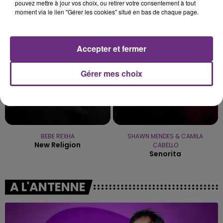
SHAKIRA FEAT. BURNA BOY
SIENNA SPIRO
pouvez mettre à jour vos choix, ou retirer votre consentement à tout
Dai Dai
Die On This Hill
moment via le lien "Gérer les cookies" situé en bas de chaque page.
8h14
8h14
8h11
8h11
Accepter et fermer
Gérer mes choix
BEBE REXHA
SHAWN MENDES & CAMILA
New Religion
CABELLO
Senorita
A L'ANTENNE