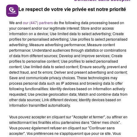
Le respect de votre vie privée est notre priorité
L'INSPECTION DU TRAVAIL RAPPELLE À
We and
our (447) partners
do the following data processing based on
your consent and/or our legitimate interest: Store and/or access
L'ORDRE SUR LES CONDITIONS DE...
information on a device; Use limited data to select advertising; Create
Alors que les dates de début des vendange 2026
profiles for personalised advertising; Use profiles to select personalised
s'est avéré être plus précoce que prévu,
advertising; Measure advertising performance; Measure content
performance; Understand audiences through statistics or combinations
l'inspection du Travail en profite pour rappeler
TITRES DIFFUSÉS
of data from different sources; Develop and improve services; Create
les conditions de...
profiles to personalise content; Use profiles to select personalised
content; Use limited data to select content; Ensure security, prevent and
detect fraud, and fix errors; Deliver and present advertising and content;
8h28
8h28
8h25
8h25
Save and communicate privacy choices. These technologies may
process personal data such as IP address and browsing data to offer
following functionalities: Identify devices based on information actively
requested; Use precise geolocation data; Match and combine data from
other data sources; Link different devices; Identify devices based on
information transmitted automatically.
Vous pouvez accepter en cliquant sur "Accepter et fermer", ou affiner en
sélectionnant les finalités et/ou partenaires dans "Gérer mes choix".
Vous pouvez également refuser en cliquant sur "Continuer sans
accepter". Vos préférences ne s'appliqueront que pour ce site. Vous