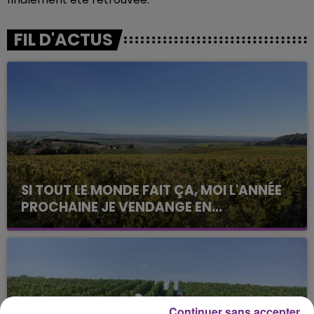
FIL D'ACTUS
SI TOUT LE MONDE FAIT ÇA, MOI L'ANNÉE
PROCHAINE JE VENDANGE EN...
La vendange en Champagne a débuté ce jeudi 6
août dans la commune de Montgueux (Aube). Du
jamais vu !
Continuer sans accepter