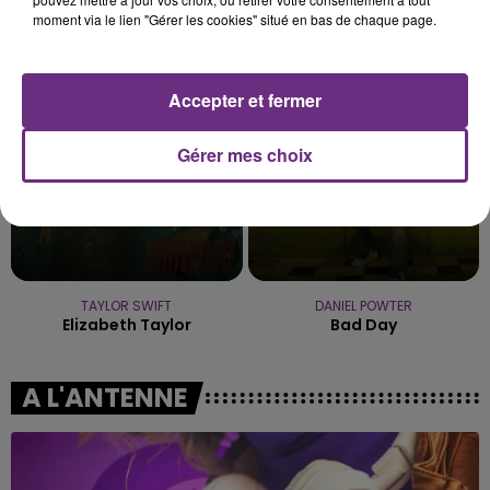
TAME IMPALA & JENNIE
DJO
moment via le lien "Gérer les cookies" situé en bas de chaque page.
Dracula
End Of Beginning
18h08
18h08
18h04
18h04
Accepter et fermer
Gérer mes choix
TAYLOR SWIFT
DANIEL POWTER
Elizabeth Taylor
Bad Day
A L'ANTENNE