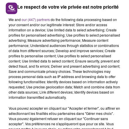
Le respect de votre vie privée est notre priorité
We and
our (447) partners
do the following data processing based on
UN FEU DE REMORQUE BLOQUE LA
your consent and/or our legitimate interest: Store and/or access
CIRCULATION DANS LES ARDENNES
information on a device; Use limited data to select advertising; Create
profiles for personalised advertising; Use profiles to select personalised
Un feu de remorque s'est déclaré ce mercredi en
advertising; Measure advertising performance; Measure content
fin de matinée sur l'A34.
performance; Understand audiences through statistics or combinations
of data from different sources; Develop and improve services; Create
TITRES DIFFUSÉS
profiles to personalise content; Use profiles to select personalised
content; Use limited data to select content; Ensure security, prevent and
detect fraud, and fix errors; Deliver and present advertising and content;
Save and communicate privacy choices. These technologies may
18h19
18h19
18h16
18h16
process personal data such as IP address and browsing data to offer
following functionalities: Identify devices based on information actively
requested; Use precise geolocation data; Match and combine data from
other data sources; Link different devices; Identify devices based on
information transmitted automatically.
Vous pouvez accepter en cliquant sur "Accepter et fermer", ou affiner en
sélectionnant les finalités et/ou partenaires dans "Gérer mes choix".
Vous pouvez également refuser en cliquant sur "Continuer sans
accepter". Vos préférences ne s'appliqueront que pour ce site. Vous
pouvez mettre à jour vos choix, ou retirer votre consentement à tout