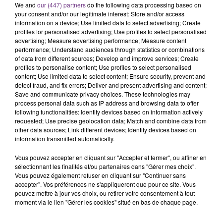
We and
our (447) partners
do the following data processing based on
C'était l'une des institutions du centre-ville
your consent and/or our legitimate interest: Store and/or access
rémois. Le magasin JouéClub est contraint de
information on a device; Use limited data to select advertising; Create
fermer ses portes.
profiles for personalised advertising; Use profiles to select personalised
TITRES DIFFUSÉS
advertising; Measure advertising performance; Measure content
performance; Understand audiences through statistics or combinations
of data from different sources; Develop and improve services; Create
profiles to personalise content; Use profiles to select personalised
3h43
3h43
3h40
3h40
content; Use limited data to select content; Ensure security, prevent and
detect fraud, and fix errors; Deliver and present advertising and content;
Save and communicate privacy choices. These technologies may
process personal data such as IP address and browsing data to offer
following functionalities: Identify devices based on information actively
requested; Use precise geolocation data; Match and combine data from
other data sources; Link different devices; Identify devices based on
information transmitted automatically.
Vous pouvez accepter en cliquant sur "Accepter et fermer", ou affiner en
sélectionnant les finalités et/ou partenaires dans "Gérer mes choix".
ANGELE & JUSTICE
ED SHEERAN
Vous pouvez également refuser en cliquant sur "Continuer sans
What You Want
Shape Of You
accepter". Vos préférences ne s'appliqueront que pour ce site. Vous
pouvez mettre à jour vos choix, ou retirer votre consentement à tout
3h37
3h37
3h34
3h34
moment via le lien "Gérer les cookies" situé en bas de chaque page.