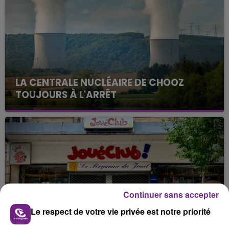
LA CENTRALE NUCLÉAIRE DE CHOOZ
TOUJOURS À L'ARRÊT
Cela fait déjà une semaine que la centrale
nucléaire ardennaise est à l'arrêt. Une situation
justifiée par la sécheresse intense qui est toujours
présente.
Continuer sans accepter
LE MAGASIN JOUÉCLUB DE REIMS FERME
Le respect de votre vie privée est notre priorité
SES PORTES