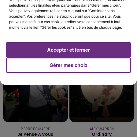
sélectionnant les finalités et/ou partenaires dans "Gérer mes choix".
Vous pouvez également refuser en cliquant sur "Continuer sans
accepter". Vos préférences ne s'appliqueront que pour ce site. Vous
pouvez mettre à jour vos choix, ou retirer votre consentement à tout
moment via le lien "Gérer les cookies" situé en bas de chaque page.
CELINE DION
SHAKIRA FEAT. BURNA BOY
Accepter et fermer
On Ne Change Pas
Dai Dai
Gérer mes choix
14h00
14h00
13h57
13h57
PIERRE DE MAERE
ALEX WARREN
Je Pense A Vous
Ordinary