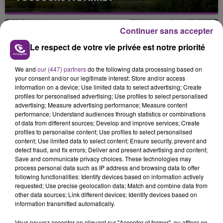
Cela fait déjà une semaine que la centrale
nucléaire ardennaise est à l'arrêt. Une situation
Continuer sans accepter
justifiée par la sécheresse intense qui est toujours
présente.
Le respect de votre vie privée est notre priorité
We and
our (447) partners
do the following data processing based on
your consent and/or our legitimate interest: Store and/or access
information on a device; Use limited data to select advertising; Create
profiles for personalised advertising; Use profiles to select personalised
advertising; Measure advertising performance; Measure content
LE MAGASIN JOUÉCLUB DE REIMS FERME
performance; Understand audiences through statistics or combinations
SES PORTES
of data from different sources; Develop and improve services; Create
profiles to personalise content; Use profiles to select personalised
C'était l'une des institutions du centre-ville
content; Use limited data to select content; Ensure security, prevent and
rémois. Le magasin JouéClub est contraint de
detect fraud, and fix errors; Deliver and present advertising and content;
fermer ses portes.
Save and communicate privacy choices. These technologies may
TITRES DIFFUSÉS
process personal data such as IP address and browsing data to offer
following functionalities: Identify devices based on information actively
requested; Use precise geolocation data; Match and combine data from
other data sources; Link different devices; Identify devices based on
14h06
14h06
14h02
14h02
information transmitted automatically.
Vous pouvez accepter en cliquant sur "Accepter et fermer", ou affiner en