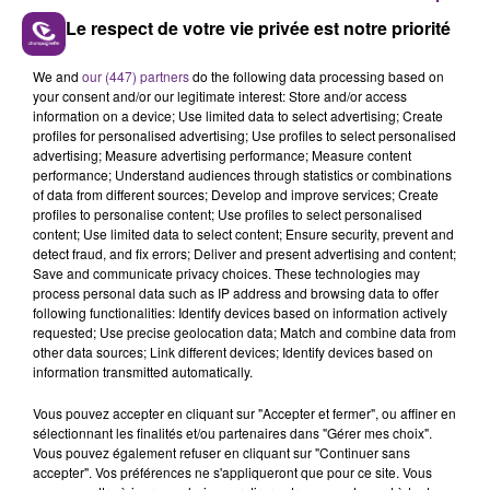
Le respect de votre vie privée est notre priorité
FIL D'ACTUS
We and
our (447) partners
do the following data processing based on
your consent and/or our legitimate interest: Store and/or access
information on a device; Use limited data to select advertising; Create
profiles for personalised advertising; Use profiles to select personalised
advertising; Measure advertising performance; Measure content
performance; Understand audiences through statistics or combinations
of data from different sources; Develop and improve services; Create
profiles to personalise content; Use profiles to select personalised
content; Use limited data to select content; Ensure security, prevent and
detect fraud, and fix errors; Deliver and present advertising and content;
Save and communicate privacy choices. These technologies may
process personal data such as IP address and browsing data to offer
LA CENTRALE NUCLÉAIRE DE CHOOZ
following functionalities: Identify devices based on information actively
TOUJOURS À L'ARRÊT
requested; Use precise geolocation data; Match and combine data from
other data sources; Link different devices; Identify devices based on
Cela fait déjà une semaine que la centrale
information transmitted automatically.
nucléaire ardennaise est à l'arrêt. Une situation
justifiée par la sécheresse intense qui est toujours
Vous pouvez accepter en cliquant sur "Accepter et fermer", ou affiner en
sélectionnant les finalités et/ou partenaires dans "Gérer mes choix".
présente.
Vous pouvez également refuser en cliquant sur "Continuer sans
accepter". Vos préférences ne s'appliqueront que pour ce site. Vous