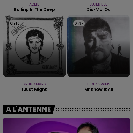
ADELE
JULIEN LIEB
Rolling In The Deep
Dis-Moi Ou
6h40
6h40
6h37
6h37
BRUNO MARS
TEDDY SWIMS
I Just Might
Mr Know It All
A L'ANTENNE