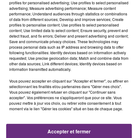
profiles for personalised advertising; Use profiles to select personalised
advertising; Measure advertising performance; Measure content
performance; Understand audiences through statistics or combinations
LA CENTRALE NUCLÉAIRE DE CHOOZ
of data from different sources; Develop and improve services; Create
TOUJOURS À L'ARRÊT
profiles to personalise content; Use profiles to select personalised
Cela fait déjà une semaine que la centrale
content; Use limited data to select content; Ensure security, prevent and
detect fraud, and fix errors; Deliver and present advertising and content;
nucléaire ardennaise est à l'arrêt. Une situation
Save and communicate privacy choices. These technologies may
justifiée par la sécheresse intense qui est toujours
process personal data such as IP address and browsing data to offer
présente.
following functionalities: Identify devices based on information actively
requested; Use precise geolocation data; Match and combine data from
other data sources; Link different devices; Identify devices based on
information transmitted automatically.
Vous pouvez accepter en cliquant sur "Accepter et fermer", ou affiner en
sélectionnant les finalités et/ou partenaires dans "Gérer mes choix".
LE MAGASIN JOUÉCLUB DE REIMS FERME
Vous pouvez également refuser en cliquant sur "Continuer sans
accepter". Vos préférences ne s'appliqueront que pour ce site. Vous
SES PORTES
pouvez mettre à jour vos choix, ou retirer votre consentement à tout
C'était l'une des institutions du centre-ville
moment via le lien "Gérer les cookies" situé en bas de chaque page.
rémois. Le magasin JouéClub est contraint de
fermer ses portes.
TITRES DIFFUSÉS
Accepter et fermer