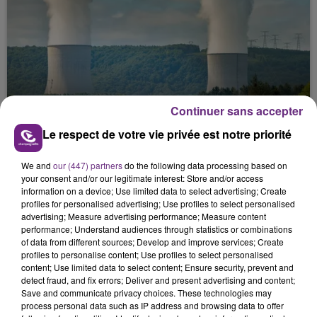
Continuer sans accepter
LA CENTRALE NUCLÉAIRE DE CHOOZ
TOUJOURS À L'ARRÊT
Le respect de votre vie privée est notre priorité
Cela fait déjà une semaine que la centrale
nucléaire ardennaise est à l'arrêt. Une situation
We and
our (447) partners
do the following data processing based on
your consent and/or our legitimate interest: Store and/or access
justifiée par la sécheresse intense qui est toujours
information on a device; Use limited data to select advertising; Create
présente.
profiles for personalised advertising; Use profiles to select personalised
advertising; Measure advertising performance; Measure content
performance; Understand audiences through statistics or combinations
of data from different sources; Develop and improve services; Create
profiles to personalise content; Use profiles to select personalised
content; Use limited data to select content; Ensure security, prevent and
detect fraud, and fix errors; Deliver and present advertising and content;
LE MAGASIN JOUÉCLUB DE REIMS FERME
Save and communicate privacy choices. These technologies may
SES PORTES
process personal data such as IP address and browsing data to offer