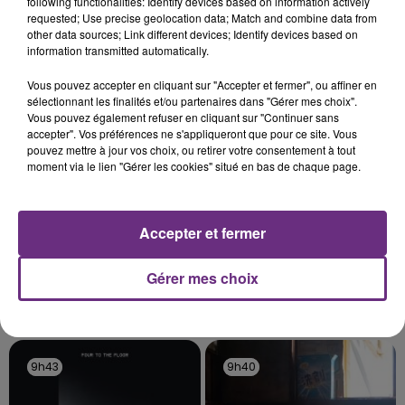
following functionalities: Identify devices based on information actively
C'était l'une des institutions du centre-ville
requested; Use precise geolocation data; Match and combine data from
rémois. Le magasin JouéClub est contraint de
other data sources; Link different devices; Identify devices based on
information transmitted automatically.
fermer ses portes.
TITRES DIFFUSÉS
Vous pouvez accepter en cliquant sur "Accepter et fermer", ou affiner en
sélectionnant les finalités et/ou partenaires dans "Gérer mes choix".
Vous pouvez également refuser en cliquant sur "Continuer sans
9h50
9h50
9h46
9h46
accepter". Vos préférences ne s'appliqueront que pour ce site. Vous
pouvez mettre à jour vos choix, ou retirer votre consentement à tout
moment via le lien "Gérer les cookies" situé en bas de chaque page.
Accepter et fermer
Gérer mes choix
TOVE LO & STROMAE
COLDPLAY
Des Fleurs
A Sky Full Of Stars
9h43
9h43
9h40
9h40