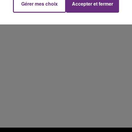
Gérer mes choix
Accepter et fermer
16h00 - 20h00
FM
Le Week-end Champagne FM