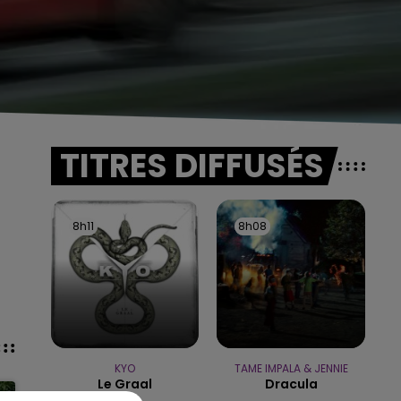
TITRES DIFFUSÉS
8h11
8h11
8h08
8h08
KYO
TAME IMPALA & JENNIE
Le Graal
Dracula