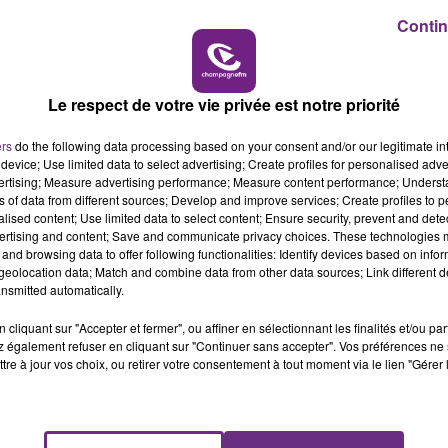
11h00 - 16h00
Contin
LE WEEK-END CHAMPAGNE FM
Le respect de votre vie privée est notre priorité
ers
do the following data processing based on your consent and/or our legitimate int
LE MAGASIN JOUÉCLUB DE REIMS FERME
device; Use limited data to select advertising; Create profiles for personalised adver
SES PORTES
vertising; Measure advertising performance; Measure content performance; Unders
ns of data from different sources; Develop and improve services; Create profiles to 
C'était l'une des institutions du centre-ville
alised content; Use limited data to select content; Ensure security, prevent and detect
rémois. Le magasin JouéClub est contraint de
ertising and content; Save and communicate privacy choices. These technologies
fermer ses portes.
and browsing data to offer following functionalities: Identify devices based on infor
eolocation data; Match and combine data from other data sources; Link different de
nsmitted automatically.
cliquant sur "Accepter et fermer", ou affiner en sélectionnant les finalités et/ou pa
 également refuser en cliquant sur "Continuer sans accepter". Vos préférences ne 
tre à jour vos choix, ou retirer votre consentement à tout moment via le lien "Gérer 