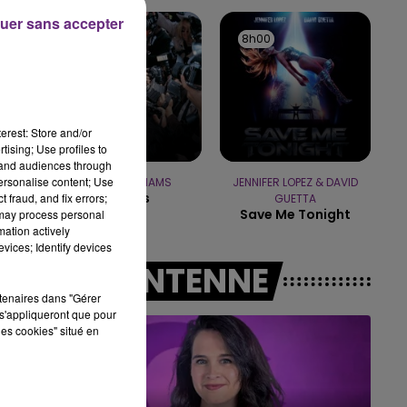
16h00 - 20h00
uer sans accepter
LE WEEK-END CHAMPAGNE FM
8h03
8h03
8h00
8h00
erest: Store and/or
tising; Use profiles to
tand audiences through
personalise content; Use
ROBBIE WILLIAMS
JENNIFER LOPEZ & DAVID
Angels
 fraud, and fix errors;
GUETTA
Save Me Tonight
 may process personal
mation actively
vices; Identify devices
A L'ANTENNE
rtenaires dans "Gérer
s'appliqueront que pour
les cookies" situé en