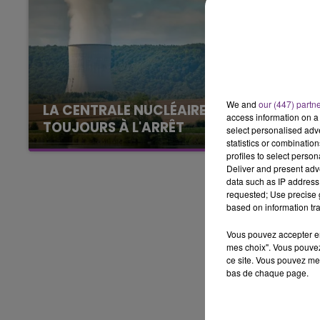
7h00 - 11h00
BEST OF
We and
our (447) partn
LA CENTRALE NUCLÉAIRE DE CHOOZ
access information on a 
TOUJOURS À L'ARRÊT
select personalised ad
statistics or combinatio
Cela fait déjà une semaine que la centrale
profiles to select person
nucléaire ardennaise est à l'arrêt. Une situation
Deliver and present adv
justifiée par la sécheresse intense qui est
data such as IP address 
requested; Use precise g
toujours présente.
based on information tra
Vous pouvez accepter en 
mes choix". Vous pouvez
ce site. Vous pouvez met
bas de chaque page.