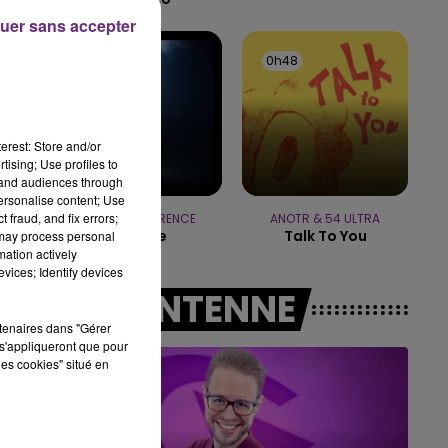
uer sans accepter
10h00 - 14h00
LE TICKET DE CAISSE
0h52
0h52
0h48
0h48
erest: Store and/or
tising; Use profiles to
tand audiences through
personalise content; Use
 fraud, and fix errors;
DUNCAN LAURENCE
ANOTR & 54 ULTRA
Arcade
Talk To You
 may process personal
mation actively
vices; Identify devices
A L'ANTENNE
rtenaires dans "Gérer
s'appliqueront que pour
les cookies" situé en