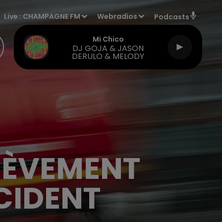
Live :
CHAMPAGNE FM
Webradios
Podcasts
Mi Chico
DJ GOJA & JASON
DERULO & MELODY
IÈVEMENT
CIDENT