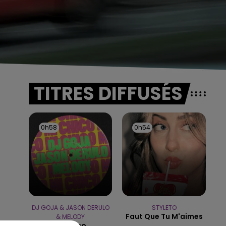
TITRES DIFFUSÉS
0h58
0h58
0h54
0h54
DJ GOJA & JASON DERULO
STYLETO
Faut Que Tu M'aimes
& MELODY
Mi Chico