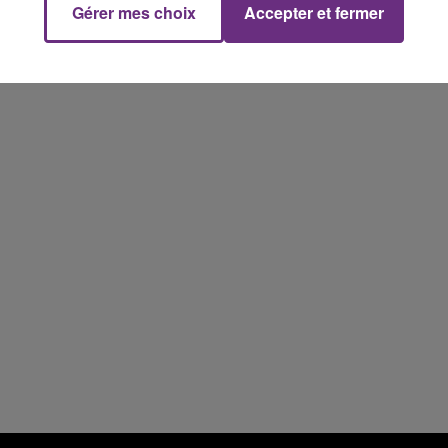
Gérer mes choix
Accepter et fermer
10h00 - 14h00
LE TICKET DE CAISSE