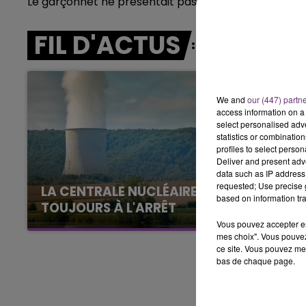
Le garçonnet ne présentait pas de blessure appare
5h00 - 6h00
LE BEST OF DE LA FAMILLE
FIL D'ACTUS
CHAMPAGNE FM
We and
our (447) partn
access information on a 
select personalised ad
statistics or combinatio
profiles to select person
Deliver and present adv
data such as IP address 
requested; Use precise g
LA CENTRALE NUCLÉAIRE DE CHOOZ
based on information tra
TOUJOURS À L'ARRÊT
Cela fait déjà une semaine que la centrale
Vous pouvez accepter en 
mes choix". Vous pouvez
nucléaire ardennaise est à l'arrêt. Une situation
ce site. Vous pouvez met
justifiée par la sécheresse intense qui est
bas de chaque page.
toujours présente.