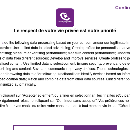
nte.
Contin
6h00 - 10h00
LA FAMILLE
Le respect de votre vie privée est notre priorité
ers
do the following data processing based on your consent and/or our legitimate int
device; Use limited data to select advertising; Create profiles for personalised adver
vertising; Measure advertising performance; Measure content performance; Unders
ns of data from different sources; Develop and improve services; Create profiles to 
alised content; Use limited data to select content; Ensure security, prevent and detect
ertising and content; Save and communicate privacy choices. These technologies
and browsing data to offer following functionalities: Identify devices based on infor
eolocation data; Match and combine data from other data sources; Link different de
LE MAGASIN JOUÉCLUB DE REIMS FERME
nsmitted automatically.
SES PORTES
C'était l'une des institutions du centre-ville
cliquant sur "Accepter et fermer", ou affiner en sélectionnant les finalités et/ou pa
 également refuser en cliquant sur "Continuer sans accepter". Vos préférences ne 
rémois. Le magasin JouéClub est contraint de
tre à jour vos choix, ou retirer votre consentement à tout moment via le lien "Gérer 
fermer ses portes.