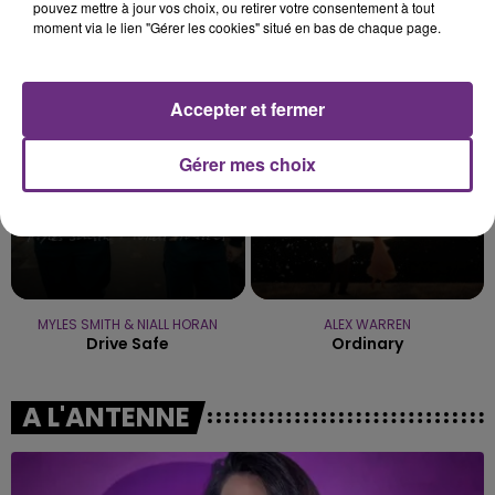
pouvez mettre à jour vos choix, ou retirer votre consentement à tout
moment via le lien "Gérer les cookies" situé en bas de chaque page.
BENSON BOONE
DJ SNAKE FEAT. JUSTIN BIEBER
The Time Of My Life
Let Me Love You
8h40
8h40
8h37
8h37
Accepter et fermer
Gérer mes choix
MYLES SMITH & NIALL HORAN
ALEX WARREN
Drive Safe
Ordinary
A L'ANTENNE