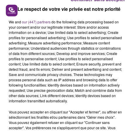
Le respect de votre vie privée est notre priorité
We and
our (447) partners
do the following data processing based on
LE MAGASIN JOUÉCLUB DE REIMS FERME
your consent and/or our legitimate interest: Store and/or access
information on a device; Use limited data to select advertising; Create
SES PORTES
profiles for personalised advertising; Use profiles to select personalised
C'était l'une des institutions du centre-ville
advertising; Measure advertising performance; Measure content
rémois. Le magasin JouéClub est contraint de
performance; Understand audiences through statistics or combinations
of data from different sources; Develop and improve services; Create
fermer ses portes.
TITRES DIFFUSÉS
profiles to personalise content; Use profiles to select personalised
content; Use limited data to select content; Ensure security, prevent and
detect fraud, and fix errors; Deliver and present advertising and content;
Save and communicate privacy choices. These technologies may
8h47
8h47
8h44
8h44
process personal data such as IP address and browsing data to offer
following functionalities: Identify devices based on information actively
requested; Use precise geolocation data; Match and combine data from
other data sources; Link different devices; Identify devices based on
information transmitted automatically.
Vous pouvez accepter en cliquant sur "Accepter et fermer", ou affiner en
sélectionnant les finalités et/ou partenaires dans "Gérer mes choix".
Vous pouvez également refuser en cliquant sur "Continuer sans
accepter". Vos préférences ne s'appliqueront que pour ce site. Vous