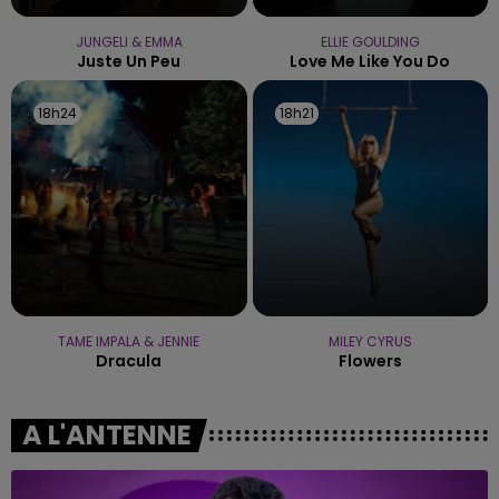
JUNGELI & EMMA
ELLIE GOULDING
Juste Un Peu
Love Me Like You Do
18h24
18h24
18h21
18h21
TAME IMPALA & JENNIE
MILEY CYRUS
Dracula
Flowers
A L'ANTENNE