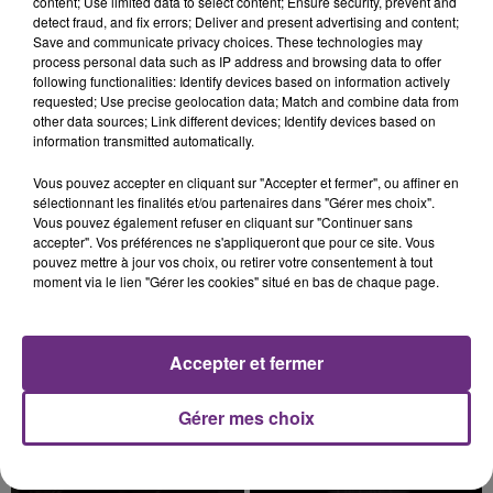
content; Use limited data to select content; Ensure security, prevent and
detect fraud, and fix errors; Deliver and present advertising and content;
Save and communicate privacy choices. These technologies may
process personal data such as IP address and browsing data to offer
following functionalities: Identify devices based on information actively
requested; Use precise geolocation data; Match and combine data from
LE MAGASIN JOUÉCLUB DE REIMS FERME
other data sources; Link different devices; Identify devices based on
SES PORTES
information transmitted automatically.
C'était l'une des institutions du centre-ville
Vous pouvez accepter en cliquant sur "Accepter et fermer", ou affiner en
rémois. Le magasin JouéClub est contraint de
sélectionnant les finalités et/ou partenaires dans "Gérer mes choix".
fermer ses portes.
Vous pouvez également refuser en cliquant sur "Continuer sans
TITRES DIFFUSÉS
accepter". Vos préférences ne s'appliqueront que pour ce site. Vous
pouvez mettre à jour vos choix, ou retirer votre consentement à tout
moment via le lien "Gérer les cookies" situé en bas de chaque page.
18h30
18h30
18h27
18h27
Accepter et fermer
Gérer mes choix