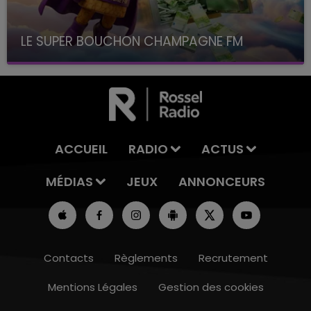
LE SUPER BOUCHON CHAMPAGNE FM
avec La Famille Champagne FM, à 8H10
ACCUEIL
RADIO
ACTUS
MÉDIAS
JEUX
ANNONCEURS
Contacts
Règlements
Recrutement
Mentions Légales
Gestion des cookies