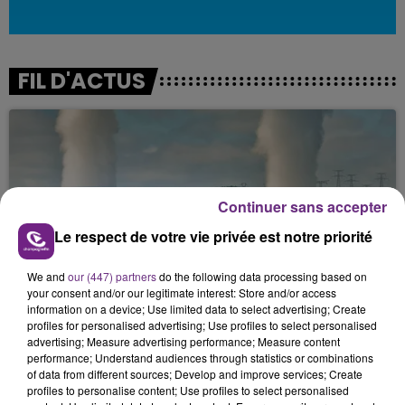
FIL D'ACTUS
Continuer sans accepter
Le respect de votre vie privée est notre priorité
LA CENTRALE NUCLÉAIRE DE CHOOZ
We and
our (447) partners
do the following data processing based on
your consent and/or our legitimate interest: Store and/or access
TOUJOURS À L'ARRÊT
information on a device; Use limited data to select advertising; Create
Cela fait déjà une semaine que la centrale
profiles for personalised advertising; Use profiles to select personalised
nucléaire ardennaise est à l'arrêt. Une situation
advertising; Measure advertising performance; Measure content
performance; Understand audiences through statistics or combinations
justifiée par la sécheresse intense qui est toujours
of data from different sources; Develop and improve services; Create
présente.
profiles to personalise content; Use profiles to select personalised