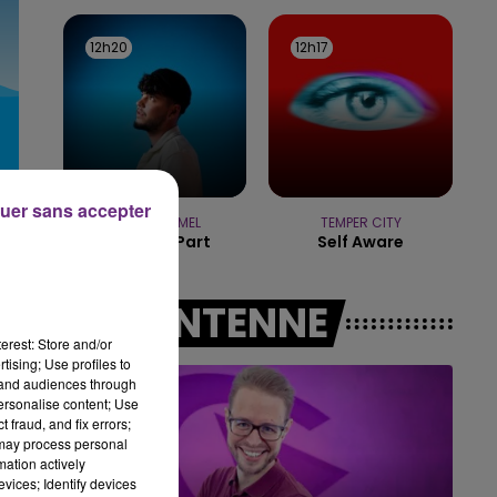
16h00 - 20h00
LE WEEK-END CHAMPAGNE FM
12h20
12h20
12h17
12h17
uer sans accepter
JOSEPH KAMEL
TEMPER CITY
Celui Qui Part
Self Aware
A L'ANTENNE
erest: Store and/or
tising; Use profiles to
tand audiences through
personalise content; Use
 fraud, and fix errors;
 may process personal
mation actively
vices; Identify devices