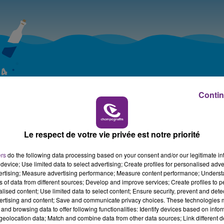
7h00 - 12h00
LE WEEK-END CHAMPAGNE FM
Contin
Le respect de votre vie privée est notre priorité
ers
do the following data processing based on your consent and/or our legitimate int
device; Use limited data to select advertising; Create profiles for personalised adver
vertising; Measure advertising performance; Measure content performance; Unders
ns of data from different sources; Develop and improve services; Create profiles to 
alised content; Use limited data to select content; Ensure security, prevent and detect
ertising and content; Save and communicate privacy choices. These technologies
and browsing data to offer following functionalities: Identify devices based on infor
eolocation data; Match and combine data from other data sources; Link different de