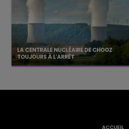
LA CENTRALE NUCLÉAIRE DE CHOOZ
TOUJOURS À L'ARRÊT
Cela fait déjà une semaine que la centrale
nucléaire ardennaise est à l'arrêt. Une situation
justifiée par la sécheresse intense qui est
toujours présente.
ACCUEIL