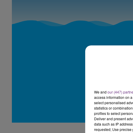
16h00 - 20h00
LE WEEK-END CHAMPAGNE FM
We and
our (447) partn
access information on a 
select personalised ad
statistics or combinatio
profiles to select person
Deliver and present adv
data such as IP address 
requested; Use precise g