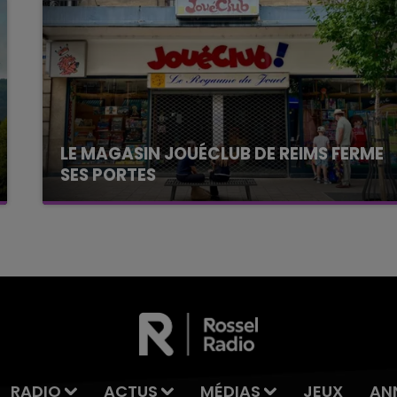
LE MAGASIN JOUÉCLUB DE REIMS FERME
SES PORTES
C'était l'une des institutions du centre-ville
rémois. Le magasin JouéClub est contraint de
fermer ses portes.
RADIO
ACTUS
MÉDIAS
JEUX
AN