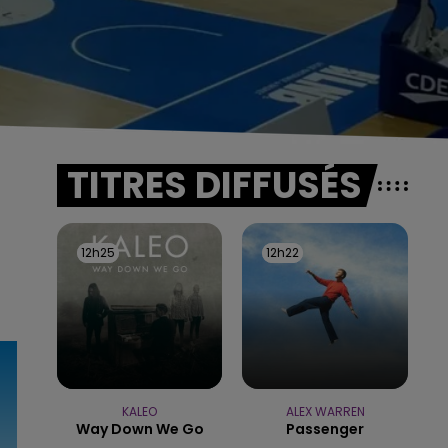
TITRES DIFFUSÉS
12h25
12h25
12h22
12h22
KALEO
ALEX WARREN
Way Down We Go
Passenger