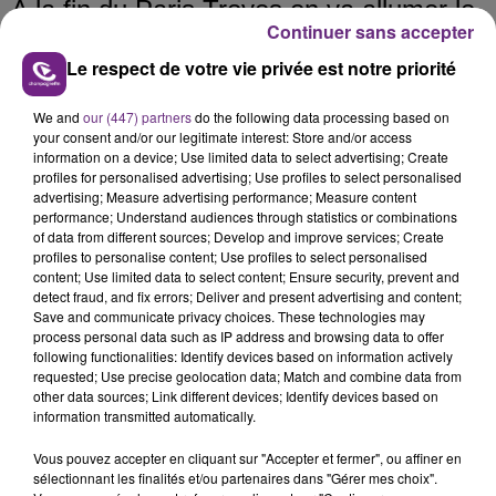
A la fin du
Paris
Troyes
on va allumer le
Continuer sans accepter
feu avec
un concert hommage à
Le respect de votre vie privée est notre priorité
Johnny Hallyday. Une façon de rattraper
son concert annulé en 2006.
We and
our (447) partners
do the following data processing based on
your consent and/or our legitimate interest: Store and/or access
information on a device; Use limited data to select advertising; Create
FIL D'ACTUS
profiles for personalised advertising; Use profiles to select personalised
advertising; Measure advertising performance; Measure content
performance; Understand audiences through statistics or combinations
of data from different sources; Develop and improve services; Create
profiles to personalise content; Use profiles to select personalised
content; Use limited data to select content; Ensure security, prevent and
detect fraud, and fix errors; Deliver and present advertising and content;
Save and communicate privacy choices. These technologies may
process personal data such as IP address and browsing data to offer
following functionalities: Identify devices based on information actively
requested; Use precise geolocation data; Match and combine data from
other data sources; Link different devices; Identify devices based on
LA CENTRALE NUCLÉAIRE DE CHOOZ
information transmitted automatically.
TOUJOURS À L'ARRÊT
Cela fait déjà une semaine que la centrale
Vous pouvez accepter en cliquant sur "Accepter et fermer", ou affiner en
sélectionnant les finalités et/ou partenaires dans "Gérer mes choix".
nucléaire ardennaise est à l'arrêt. Une situation