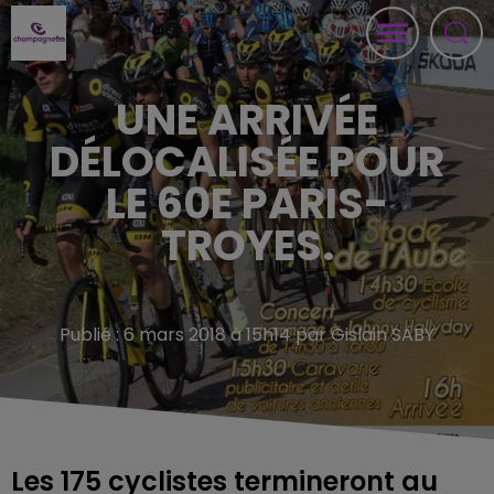
UNE ARRIVÉE
DÉLOCALISÉE POUR
LE 60E PARIS-
TROYES.
Publié : 6 mars 2018 à 15h14 par Gislain SABY
Les 175 cyclistes termineront au