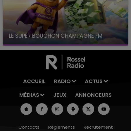
LE SUPER BOUCHON CHAMPAGNE FM
avec La Famille Champagne FM, à 8H10
ACCUEIL
RADIO
ACTUS
MÉDIAS
JEUX
ANNONCEURS
Contacts
Règlements
Recrutement