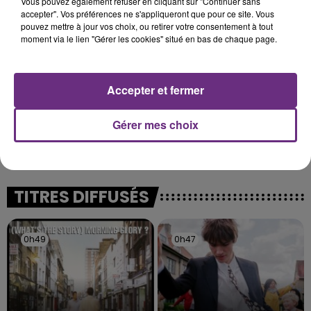
Vous pouvez également refuser en cliquant sur "Continuer sans
justifiée par la sécheresse intense qui est toujours
accepter". Vos préférences ne s'appliqueront que pour ce site. Vous
présente.
pouvez mettre à jour vos choix, ou retirer votre consentement à tout
moment via le lien "Gérer les cookies" situé en bas de chaque page.
Accepter et fermer
LE MAGASIN JOUÉCLUB DE REIMS FERME
Gérer mes choix
SES PORTES
C'était l'une des institutions du centre-ville
rémois. Le magasin JouéClub est contraint de
fermer ses portes.
TITRES DIFFUSÉS
0h49
0h49
0h47
0h47