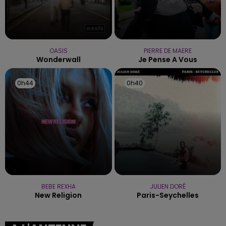
OASIS
PIERRE DE MAERE
Wonderwall
Je Pense A Vous
0h44
0h44
0h40
0h40
BEBE REXHA
JULIEN DORÉ
New Religion
Paris-Seychelles