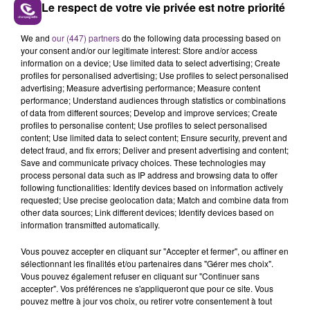
Le respect de votre vie privée est notre priorité
We and
our (447) partners
do the following data processing based on
Le rémois Alb tentera de remporter la Victoire de
your consent and/or our legitimate interest: Store and/or access
information on a device; Use limited data to select advertising; Create
l’Album de musiques électroniques.
profiles for personalised advertising; Use profiles to select personalised
advertising; Measure advertising performance; Measure content
performance; Understand audiences through statistics or combinations
of data from different sources; Develop and improve services; Create
profiles to personalise content; Use profiles to select personalised
content; Use limited data to select content; Ensure security, prevent and
detect fraud, and fix errors; Deliver and present advertising and content;
Save and communicate privacy choices. These technologies may
process personal data such as IP address and browsing data to offer
following functionalities: Identify devices based on information actively
requested; Use precise geolocation data; Match and combine data from
other data sources; Link different devices; Identify devices based on
information transmitted automatically.
Vous pouvez accepter en cliquant sur "Accepter et fermer", ou affiner en
sélectionnant les finalités et/ou partenaires dans "Gérer mes choix".
Vous pouvez également refuser en cliquant sur "Continuer sans
accepter". Vos préférences ne s'appliqueront que pour ce site. Vous
pouvez mettre à jour vos choix, ou retirer votre consentement à tout