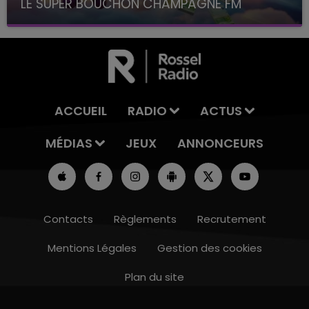
LE SUPER BOUCHON CHAMPAGNE FM
avec La Famille Champagne FM, à 8H10
ACCUEIL
RADIO
ACTUS
MÉDIAS
JEUX
ANNONCEURS
Contacts
Règlements
Recrutement
Mentions Légales
Gestion des cookies
Plan du site
11h00 - 16h00
LE WEEK-END CHAMPAGNE FM