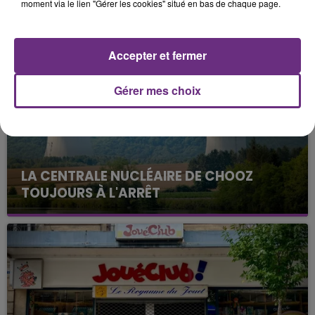
moment via le lien "Gérer les cookies" situé en bas de chaque page.
FIL D'ACTUS
Accepter et fermer
Gérer mes choix
LA CENTRALE NUCLÉAIRE DE CHOOZ
TOUJOURS À L'ARRÊT
Cela fait déjà une semaine que la centrale
nucléaire ardennaise est à l'arrêt. Une situation
justifiée par la sécheresse intense qui est toujours
présente.