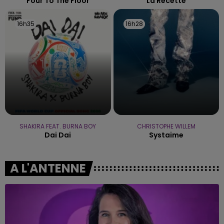
Four To The Floor
La Recette
16h35
16h35
16h28
16h28
SHAKIRA FEAT. BURNA BOY
CHRISTOPHE WILLEM
Dai Dai
Systaime
A L'ANTENNE