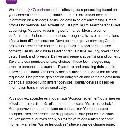
LE MAGASIN JOUÉCLUB DE REIMS FERME
SES PORTES
We and
our (447) partners
do the following data processing based on
your consent and/or our legitimate interest: Store and/or access
C'était l'une des institutions du centre-ville
information on a device; Use limited data to select advertising; Create
rémois. Le magasin JouéClub est contraint de
profiles for personalised advertising; Use profiles to select personalised
fermer ses portes.
advertising; Measure advertising performance; Measure content
TITRES DIFFUSÉS
performance; Understand audiences through statistics or combinations
of data from different sources; Develop and improve services; Create
profiles to personalise content; Use profiles to select personalised
content; Use limited data to select content; Ensure security, prevent and
7h10
7h10
7h07
7h07
detect fraud, and fix errors; Deliver and present advertising and content;
Save and communicate privacy choices. These technologies may
process personal data such as IP address and browsing data to offer
following functionalities: Identify devices based on information actively
requested; Use precise geolocation data; Match and combine data from
other data sources; Link different devices; Identify devices based on
information transmitted automatically.
Vous pouvez accepter en cliquant sur "Accepter et fermer", ou affiner en
sélectionnant les finalités et/ou partenaires dans "Gérer mes choix".
Vous pouvez également refuser en cliquant sur "Continuer sans
ADELE
BEBE REXHA
accepter". Vos préférences ne s'appliqueront que pour ce site. Vous
Easy On Me
New Religion
pouvez mettre à jour vos choix, ou retirer votre consentement à tout
moment via le lien "Gérer les cookies" situé en bas de chaque page.