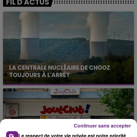
FIL D'ACTUS
LA CENTRALE NUCLÉAIRE DE CHOOZ
TOUJOURS À L'ARRÊT
Cela fait déjà une semaine que la centrale
nucléaire ardennaise est à l'arrêt. Une situation
justifiée par la sécheresse intense qui est toujours
présente.
Continuer sans accepter
Le respect de votre vie privée est notre priorité