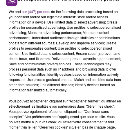
LE MAGASIN JOUÉCLUB DE REIMS FERME
We and
our (447) partners
do the following data processing based on
SES PORTES
your consent and/or our legitimate interest: Store and/or access
C'était l'une des institutions du centre-ville
information on a device; Use limited data to select advertising; Create
profiles for personalised advertising; Use profiles to select personalised
rémois. Le magasin JouéClub est contraint de
advertising; Measure advertising performance; Measure content
fermer ses portes.
TITRES DIFFUSÉS
performance; Understand audiences through statistics or combinations
of data from different sources; Develop and improve services; Create
profiles to personalise content; Use profiles to select personalised
content; Use limited data to select content; Ensure security, prevent and
0h07
0h07
0h04
0h04
detect fraud, and fix errors; Deliver and present advertising and content;
Save and communicate privacy choices. These technologies may
process personal data such as IP address and browsing data to offer
following functionalities: Identify devices based on information actively
requested; Use precise geolocation data; Match and combine data from
other data sources; Link different devices; Identify devices based on
information transmitted automatically.
Vous pouvez accepter en cliquant sur "Accepter et fermer", ou affiner en
sélectionnant les finalités et/ou partenaires dans "Gérer mes choix".
Vous pouvez également refuser en cliquant sur "Continuer sans
accepter". Vos préférences ne s'appliqueront que pour ce site. Vous
ANGELE & JUSTICE
THE FAIM
What You Want
Summer Is A Curse
pouvez mettre à jour vos choix, ou retirer votre consentement à tout
moment via le lien "Gérer les cookies" situé en bas de chaque page.