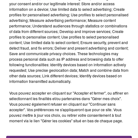
Une fête est donc organisée et vous êtes tous
your consent and/or our legitimate interest: Store and/or access
TITRES DIFFUSÉS
information on a device; Use limited data to select advertising; Create
conviés !
profiles for personalised advertising; Use profiles to select personalised
advertising; Measure advertising performance; Measure content
performance; Understand audiences through statistics or combinations
13h08
13h08
13h04
13h04
of data from different sources; Develop and improve services; Create
profiles to personalise content; Use profiles to select personalised
content; Use limited data to select content; Ensure security, prevent and
detect fraud, and fix errors; Deliver and present advertising and content;
Save and communicate privacy choices. These technologies may
process personal data such as IP address and browsing data to offer
following functionalities: Identify devices based on information actively
requested; Use precise geolocation data; Match and combine data from
other data sources; Link different devices; Identify devices based on
information transmitted automatically.
CHRISTOPHE MAE
ED SHEERAN
Vous pouvez accepter en cliquant sur "Accepter et fermer", ou affiner en
La Lune
Shape Of You
sélectionnant les finalités et/ou partenaires dans "Gérer mes choix".
Vous pouvez également refuser en cliquant sur "Continuer sans
accepter". Vos préférences ne s'appliqueront que pour ce site. Vous
13h01
13h01
12h59
12h59
pouvez mettre à jour vos choix, ou retirer votre consentement à tout
moment via le lien "Gérer les cookies" situé en bas de chaque page.