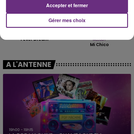
Accepter et fermer
Gérer mes choix
ALEX WARREN
DJ GOJA & JASON DERULO &
Fever Dream
MELODY
Mi Chico
A L'ANTENNE
19h00 - 19h15