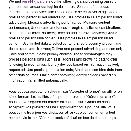
C'était l'une des institutions du centre-ville
We and
our (447) partners
do the following data processing based on
your consent and/or our legitimate interest: Store and/or access
rémois. Le magasin JouéClub est contraint de
information on a device; Use limited data to select advertising; Create
fermer ses portes.
TITRES DIFFUSÉS
profiles for personalised advertising; Use profiles to select personalised
advertising; Measure advertising performance; Measure content
performance; Understand audiences through statistics or combinations
of data from different sources; Develop and improve services; Create
17h00
17h00
16h56
16h56
profiles to personalise content; Use profiles to select personalised
content; Use limited data to select content; Ensure security, prevent and
detect fraud, and fix errors; Deliver and present advertising and content;
Save and communicate privacy choices. These technologies may
process personal data such as IP address and browsing data to offer
following functionalities: Identify devices based on information actively
requested; Use precise geolocation data; Match and combine data from
other data sources; Link different devices; Identify devices based on
information transmitted automatically.
Vous pouvez accepter en cliquant sur "Accepter et fermer", ou affiner en
sélectionnant les finalités et/ou partenaires dans "Gérer mes choix".
JENNIFER LOPEZ & DAVID GUETTA
RED HOT CHILI PEPPERS
Save Me Tonight
By The Way
Vous pouvez également refuser en cliquant sur "Continuer sans
accepter". Vos préférences ne s'appliqueront que pour ce site. Vous
pouvez mettre à jour vos choix, ou retirer votre consentement à tout
16h52
16h52
16h49
16h49
moment via le lien "Gérer les cookies" situé en bas de chaque page.