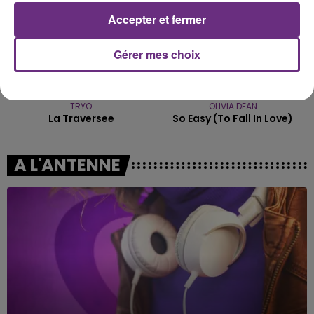
Accepter et fermer
Gérer mes choix
TRYO
OLIVIA DEAN
La Traversee
So Easy (to Fall In Love)
A L'ANTENNE