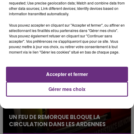
requested; Use precise geolocation data; Match and combine data from
other data sources; Link different devices; Identify devices based on
information transmitted automatically.
Vous pouvez accepter en cliquant sur "Accepter et fermer", ou affiner en
sélectionnant les finalités et/ou partenaires dans "Gérer mes choix".
Vous pouvez également refuser en cliquant sur "Continuer sans
L'INSPECTION DU TRAVAIL RAPPELLE À
accepter". Vos préférences ne s'appliqueront que pour ce site. Vous
pouvez mettre à jour vos choix, ou retirer votre consentement à tout
L'ORDRE SUR LES CONDITIONS DE...
moment via le lien "Gérer les cookies" situé en bas de chaque page.
Alors que les dates de début des vendange 2026
s'est avéré être plus précoce que prévu,
l'inspection du Travail en profite pour rappeler
Accepter et fermer
les conditions de...
Gérer mes choix
UN FEU DE REMORQUE BLOQUE LA
CIRCULATION DANS LES ARDENNES
Un feu de remorque s'est déclaré ce mercredi en