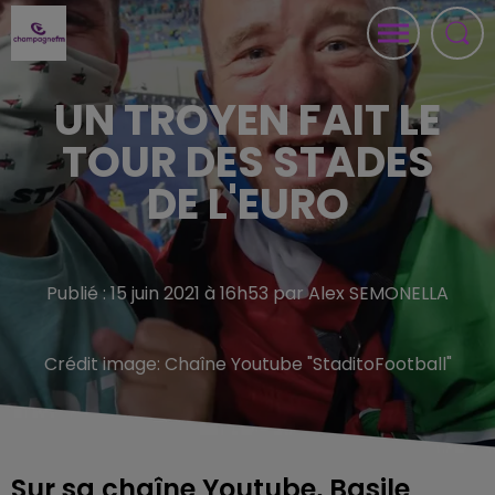
UN TROYEN FAIT LE
TOUR DES STADES
DE L'EURO
Publié : 15 juin 2021 à 16h53 par Alex SEMONELLA
Crédit image:
Chaîne Youtube "StaditoFootball"
Sur sa chaîne Youtube, Basile