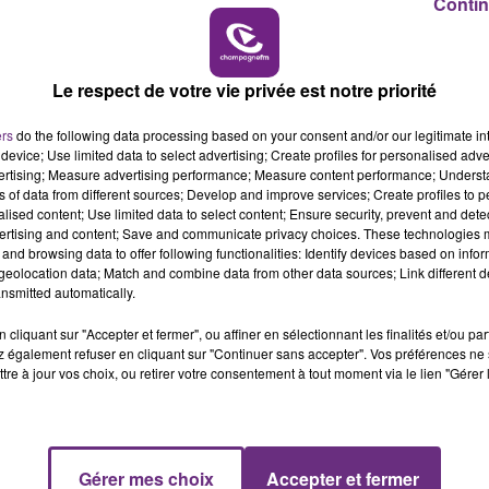
Contin
e corps de la mère.
14h00 - 15h00
é.
LA RADIO POP
ain.
Le respect de votre vie privée est notre priorité
ers
do the following data processing based on your consent and/or our legitimate int
device; Use limited data to select advertising; Create profiles for personalised adver
vertising; Measure advertising performance; Measure content performance; Unders
ns of data from different sources; Develop and improve services; Create profiles to 
alised content; Use limited data to select content; Ensure security, prevent and detect
ertising and content; Save and communicate privacy choices. These technologies
and browsing data to offer following functionalities: Identify devices based on infor
eolocation data; Match and combine data from other data sources; Link different de
nsmitted automatically.
cliquant sur "Accepter et fermer", ou affiner en sélectionnant les finalités et/ou pa
 également refuser en cliquant sur "Continuer sans accepter". Vos préférences ne 
tre à jour vos choix, ou retirer votre consentement à tout moment via le lien "Gérer 
LE MAGASIN JOUÉCLUB DE REIMS FERME
SES PORTES
C'était l'une des institutions du centre-ville
rémois. Le magasin JouéClub est contraint de
Gérer mes choix
Accepter et fermer
15h00 - 19h00