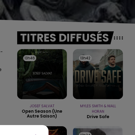
TITRES DIFFUSÉS
e-
13h46
13h46
13h42
13h42
e
JOSEF SALVAT
MYLES SMITH & NIALL
Open Season (une
HORAN
Autre Saison)
Drive Safe