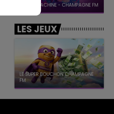
LA POP MACHINE - CHAMPAGNE FM
LES JEUX
LE SUPER BOUCHON CHAMPAGNE
FM
avec La Famille Champagne FM, à 8H10