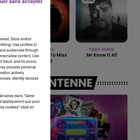
13h38
13h38
13h34
13h34
uer sans accepter
15h00 - 19h00
LE CLUB CHAMPAGNE FM
erest: Store and/or
tising; Use profiles to
AEROSMITH
TEDDY SWIMS
tand audiences through
I Don't Want To Miss
Mr Know It All
personalise content; Use
A Thing
 fraud, and fix errors;
 may process personal
mation actively
A L'ANTENNE
vices; Identify devices
rtenaires dans "Gérer
s'appliqueront que pour
les cookies" situé en
19h00 - 19h15