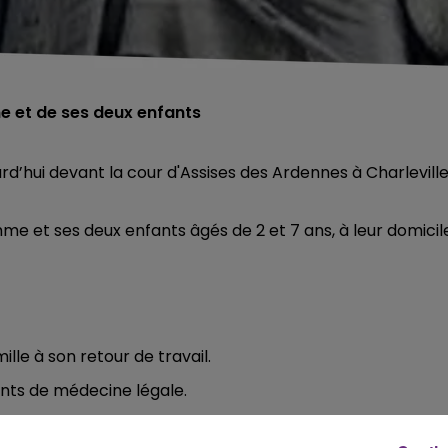
e et de ses deux enfants
urd’hui devant la cour d'Assises des Ardennes à Charlevill
mme et ses deux enfants âgés de 2 et 7 ans, à leur domicil
ille à son retour de travail.
ents de médecine légale.
aignoire familiale.