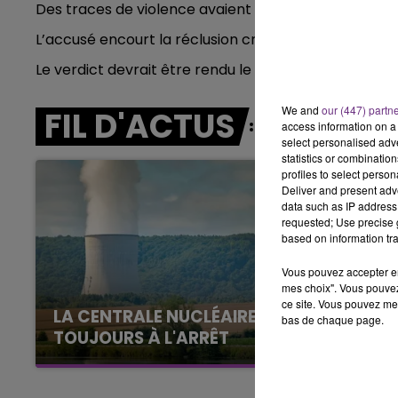
Des traces de violence avaient été retrouvées sur l
10h00 - 14h00
L’accusé encourt la réclusion criminelle à perpétuit
LE TICKET DE CAISSE
Le verdict devrait être rendu le 24 septembre proch
We and
our (447) partn
FIL D'ACTUS
access information on a 
select personalised ad
statistics or combinatio
profiles to select person
Deliver and present adv
data such as IP address 
requested; Use precise g
based on information tra
Vous pouvez accepter en 
mes choix". Vous pouvez
ce site. Vous pouvez met
LA CENTRALE NUCLÉAIRE DE CHOOZ
bas de chaque page.
TOUJOURS À L'ARRÊT
Cela fait déjà une semaine que la centrale
nucléaire ardennaise est à l'arrêt. Une situation
14h00 - 15h00