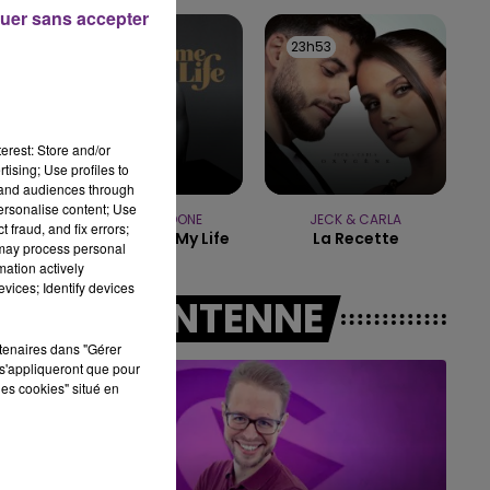
uer sans accepter
10h00 - 14h00
23h56
23h56
23h53
23h53
LE TICKET DE CAISSE
erest: Store and/or
tising; Use profiles to
tand audiences through
personalise content; Use
BENSON BOONE
JECK & CARLA
 fraud, and fix errors;
The Time Of My Life
La Recette
 may process personal
mation actively
vices; Identify devices
A L'ANTENNE
rtenaires dans "Gérer
s'appliqueront que pour
les cookies" situé en