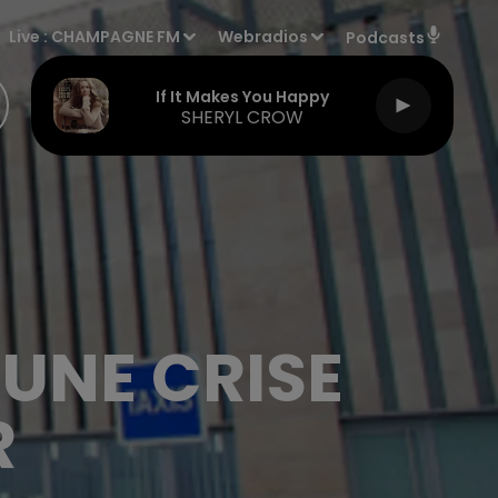
Live :
CHAMPAGNE FM
Webradios
Podcasts
If It Makes You Happy
SHERYL CROW
UNE CRISE
R