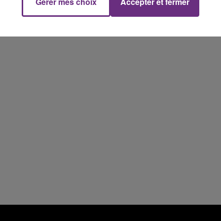
Gérer mes choix
Accepter et fermer
10h00 - 14h00
LE TICKET DE CAISSE