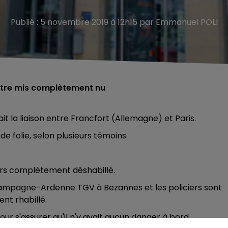
Publié : 5 novembre 2019 à 12h15 par Emmanuel POLI
'être mis complètement nu
it la liaison entre Francfort (Allemagne) et Paris.
de folie, selon plusieurs témoins.
lors complètement déshabillé.
Champagne-Ardenne TGV à Bezannes et les policiers sont
ent rhabillé.
pour s'assurer qu'il n'y avait aucun danger à bord.