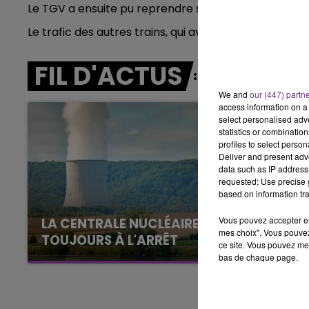
5h00 - 6h00
Le TGV a ensuite pu reprendre son chemin avec les 
LE BEST OF DE LA FAMILLE
Le trafic des autres trains, qui avait été interromp
CHAMPAGNE FM
FIL D'ACTUS
We and
our (447) partn
access information on a 
select personalised ad
statistics or combinatio
profiles to select person
Deliver and present adv
data such as IP address 
requested; Use precise g
based on information tra
Vous pouvez accepter en 
LA CENTRALE NUCLÉAIRE DE CHOOZ
mes choix". Vous pouvez
TOUJOURS À L'ARRÊT
ce site. Vous pouvez met
Cela fait déjà une semaine que la centrale
bas de chaque page.
nucléaire ardennaise est à l'arrêt. Une situation
justifiée par la sécheresse intense qui est
toujours présente.