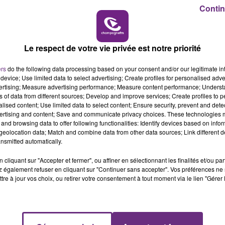
autres passagers qui ont bénéficié de plateaux-repas.
Contin
6h00 - 10h00
u, reprend progressivement.
LA FAMILLE
Le respect de votre vie privée est notre priorité
ers
do the following data processing based on your consent and/or our legitimate int
device; Use limited data to select advertising; Create profiles for personalised adver
vertising; Measure advertising performance; Measure content performance; Unders
ns of data from different sources; Develop and improve services; Create profiles to 
alised content; Use limited data to select content; Ensure security, prevent and detect
ertising and content; Save and communicate privacy choices. These technologies
and browsing data to offer following functionalities: Identify devices based on infor
eolocation data; Match and combine data from other data sources; Link different de
nsmitted automatically.
cliquant sur "Accepter et fermer", ou affiner en sélectionnant les finalités et/ou pa
LE MAGASIN JOUÉCLUB DE REIMS FERME
 également refuser en cliquant sur "Continuer sans accepter". Vos préférences ne 
SES PORTES
tre à jour vos choix, ou retirer votre consentement à tout moment via le lien "Gérer 
C'était l'une des institutions du centre-ville
rémois. Le magasin JouéClub est contraint de
fermer ses portes.