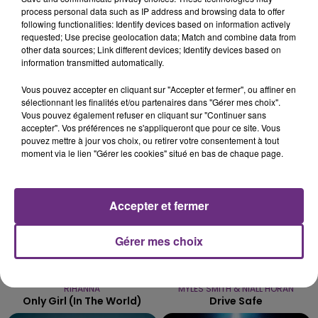
process personal data such as IP address and browsing data to offer
LE MAGASIN JOUÉCLUB DE REIMS FERME
following functionalities: Identify devices based on information actively
SES PORTES
requested; Use precise geolocation data; Match and combine data from
other data sources; Link different devices; Identify devices based on
C'était l'une des institutions du centre-ville
information transmitted automatically.
rémois. Le magasin JouéClub est contraint de
fermer ses portes.
Vous pouvez accepter en cliquant sur "Accepter et fermer", ou affiner en
TITRES DIFFUSÉS
sélectionnant les finalités et/ou partenaires dans "Gérer mes choix".
Vous pouvez également refuser en cliquant sur "Continuer sans
accepter". Vos préférences ne s'appliqueront que pour ce site. Vous
pouvez mettre à jour vos choix, ou retirer votre consentement à tout
16h42
16h42
16h39
16h39
moment via le lien "Gérer les cookies" situé en bas de chaque page.
Accepter et fermer
Gérer mes choix
RIHANNA
MYLES SMITH & NIALL HORAN
Only Girl (in The World)
Drive Safe