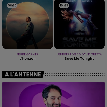
16h36
16h36
16h33
16h33
PIERRE GARNIER
JENNIFER LOPEZ & DAVID GUETTA
L'horizon
Save Me Tonight
A L'ANTENNE