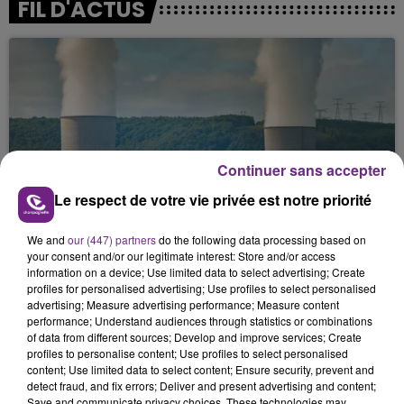
FIL D'ACTUS
Continuer sans accepter
Le respect de votre vie privée est notre priorité
LA CENTRALE NUCLÉAIRE DE CHOOZ
TOUJOURS À L'ARRÊT
We and
our (447) partners
do the following data processing based on
Cela fait déjà une semaine que la centrale
your consent and/or our legitimate interest: Store and/or access
nucléaire ardennaise est à l'arrêt. Une situation
information on a device; Use limited data to select advertising; Create
justifiée par la sécheresse intense qui est toujours
profiles for personalised advertising; Use profiles to select personalised
advertising; Measure advertising performance; Measure content
présente.
performance; Understand audiences through statistics or combinations
of data from different sources; Develop and improve services; Create
profiles to personalise content; Use profiles to select personalised
content; Use limited data to select content; Ensure security, prevent and
detect fraud, and fix errors; Deliver and present advertising and content;
Save and communicate privacy choices. These technologies may