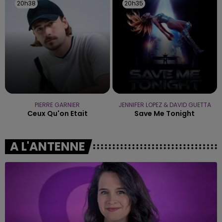
20h38
20h38
20h35
20h35
PIERRE GARNIER
JENNIFER LOPEZ & DAVID GUETTA
Ceux Qu'on Etait
Save Me Tonight
A L'ANTENNE