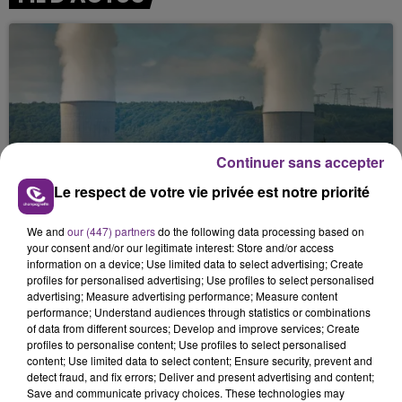
Continuer sans accepter
LA CENTRALE NUCLÉAIRE DE CHOOZ
Le respect de votre vie privée est notre priorité
TOUJOURS À L'ARRÊT
Cela fait déjà une semaine que la centrale
We and
our (447) partners
do the following data processing based on
your consent and/or our legitimate interest: Store and/or access
nucléaire ardennaise est à l'arrêt. Une situation
information on a device; Use limited data to select advertising; Create
justifiée par la sécheresse intense qui est toujours
profiles for personalised advertising; Use profiles to select personalised
présente.
advertising; Measure advertising performance; Measure content
performance; Understand audiences through statistics or combinations
of data from different sources; Develop and improve services; Create
profiles to personalise content; Use profiles to select personalised
content; Use limited data to select content; Ensure security, prevent and
detect fraud, and fix errors; Deliver and present advertising and content;
Save and communicate privacy choices. These technologies may