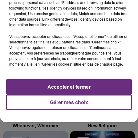
LE MAGASIN JOUÉCLUB DE REIMS FERME
process personal data such as IP address and browsing data to offer
following functionalities: Identify devices based on information actively
SES PORTES
requested; Use precise geolocation data; Match and combine data from
C'était l'une des institutions du centre-ville
other data sources; Link different devices; Identify devices based on
information transmitted automatically.
rémois. Le magasin JouéClub est contraint de
fermer ses portes.
TITRES DIFFUSÉS
Vous pouvez accepter en cliquant sur "Accepter et fermer", ou affiner en
sélectionnant les finalités et/ou partenaires dans "Gérer mes choix".
Vous pouvez également refuser en cliquant sur "Continuer sans
accepter". Vos préférences ne s'appliqueront que pour ce site. Vous
20h44
20h44
20h41
20h41
pouvez mettre à jour vos choix, ou retirer votre consentement à tout
moment via le lien "Gérer les cookies" situé en bas de chaque page.
Accepter et fermer
Gérer mes choix
SHAKIRA
BEBE REXHA
Whenever, Wherever
New Religion