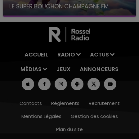
LE SUPER BOUCHON CHAMPAGNE FM
avec La Famille Champagne FM, à 8H10
ACCUEIL
RADIO
ACTUS
MÉDIAS
JEUX
ANNONCEURS
Contacts
Règlements
Recrutement
Mentions Légales
Gestion des cookies
Plan du site
7h00 - 12h00
LE WEEK-END CHAMPAGNE FM