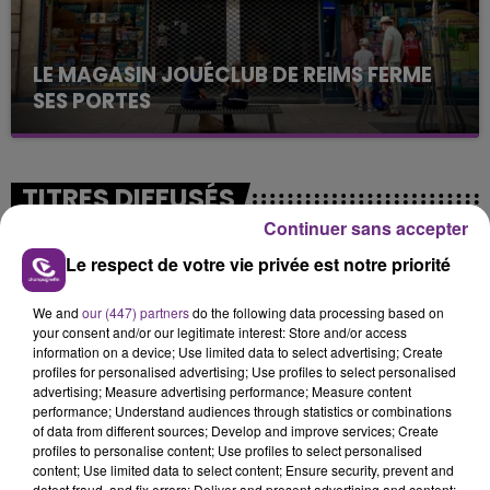
LE MAGASIN JOUÉCLUB DE REIMS FERME
SES PORTES
C'était l'une des institutions du centre-ville
rémois. Le magasin JouéClub est contraint de
fermer ses portes.
TITRES DIFFUSÉS
Continuer sans accepter
Le respect de votre vie privée est notre priorité
4h12
4h12
4h08
4h08
We and
our (447) partners
do the following data processing based on
your consent and/or our legitimate interest: Store and/or access
information on a device; Use limited data to select advertising; Create
profiles for personalised advertising; Use profiles to select personalised
advertising; Measure advertising performance; Measure content
performance; Understand audiences through statistics or combinations
of data from different sources; Develop and improve services; Create
profiles to personalise content; Use profiles to select personalised
content; Use limited data to select content; Ensure security, prevent and
INDOCHINE
NAÏKA
detect fraud, and fix errors; Deliver and present advertising and content;