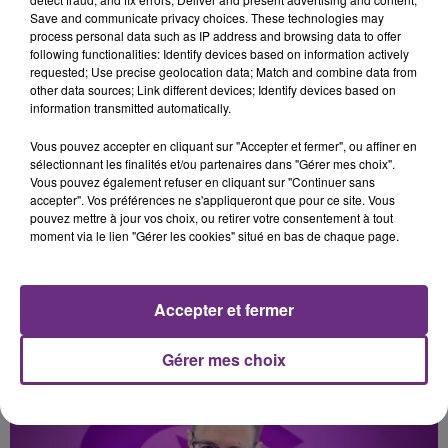
Les Nouveaux Soleils
One Track Mind
Save and communicate privacy choices. These technologies may
process personal data such as IP address and browsing data to offer
following functionalities: Identify devices based on information actively
4h05
4h05
4h01
4h01
requested; Use precise geolocation data; Match and combine data from
other data sources; Link different devices; Identify devices based on
information transmitted automatically.
Vous pouvez accepter en cliquant sur "Accepter et fermer", ou affiner en
sélectionnant les finalités et/ou partenaires dans "Gérer mes choix".
Vous pouvez également refuser en cliquant sur "Continuer sans
accepter". Vos préférences ne s'appliqueront que pour ce site. Vous
pouvez mettre à jour vos choix, ou retirer votre consentement à tout
moment via le lien "Gérer les cookies" situé en bas de chaque page.
JUSTIN BIEBER
JENNIFER LOPEZ & DAVID GUETTA
Love Yourself
Save Me Tonight
Accepter et fermer
A L'ANTENNE
Gérer mes choix