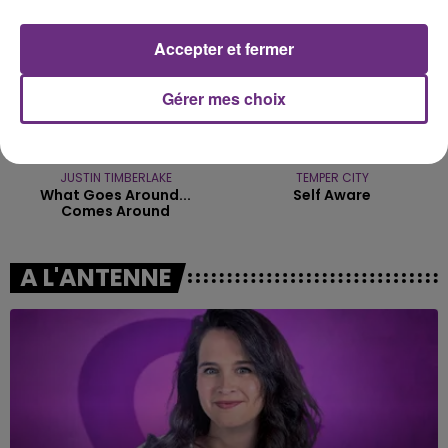
Accepter et fermer
Gérer mes choix
JUSTIN TIMBERLAKE
TEMPER CITY
What Goes Around...
Self Aware
Comes Around
A L'ANTENNE