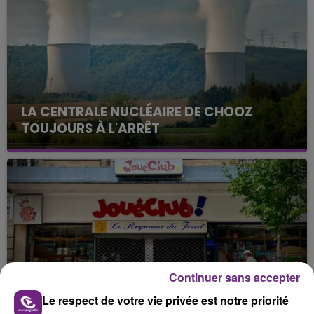
LA CENTRALE NUCLÉAIRE DE CHOOZ
TOUJOURS À L'ARRÊT
Cela fait déjà une semaine que la centrale
nucléaire ardennaise est à l'arrêt. Une situation
justifiée par la sécheresse intense qui est toujours
présente.
Continuer sans accepter
LE MAGASIN JOUÉCLUB DE REIMS FERME
Le respect de votre vie privée est notre priorité
SES PORTES