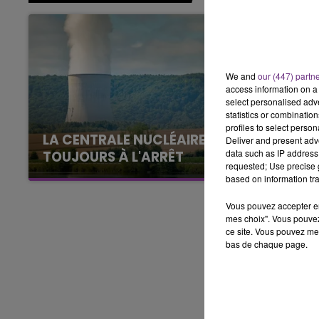
LE BEST OF DE LA FAMILLE
CHAMPAGNE FM
We and
our (447) partn
access information on a 
select personalised ad
statistics or combinatio
profiles to select person
LA CENTRALE NUCLÉAIRE DE CHOOZ
Deliver and present adv
data such as IP address 
TOUJOURS À L'ARRÊT
requested; Use precise g
Cela fait déjà une semaine que la centrale
based on information tra
nucléaire ardennaise est à l'arrêt. Une situation
Vous pouvez accepter en 
justifiée par la sécheresse intense qui est
mes choix". Vous pouvez
toujours présente.
ce site. Vous pouvez met
bas de chaque page.
LE
6h00 - 10h00
La Famille