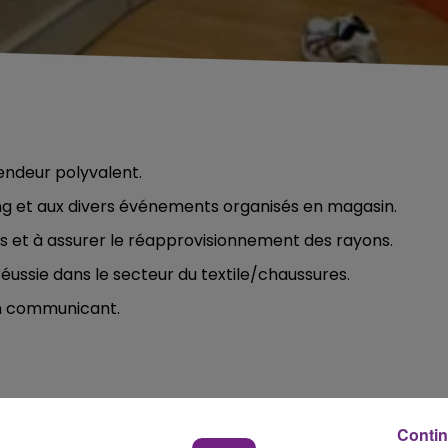
endeur polyvalent.
ng et aux divers événements organisés en magasin.
ks et à assurer le réapprovisionnement des rayons.
réussie dans le secteur du textile/chaussures.
bon communicant.
Contin