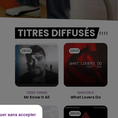
TITRES DIFFUSÉS
23h33
23h33
23h31
23h31
TEDDY SWIMS
MAROON 5
Mr Know It All
What Lovers Do
23h28
23h28
23h24
23h24
uer sans accepter