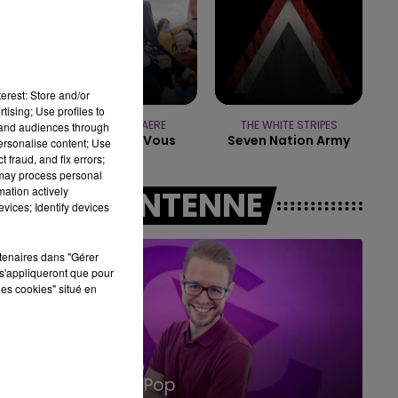
10h00 - 14h00
LE TICKET DE CAISSE
erest: Store and/or
tising; Use profiles to
PIERRE DE MAERE
THE WHITE STRIPES
tand audiences through
Je Pense A Vous
Seven Nation Army
personalise content; Use
 fraud, and fix errors;
 may process personal
mation actively
A L'ANTENNE
vices; Identify devices
rtenaires dans "Gérer
s'appliqueront que pour
les cookies" situé en
14h00 - 15h00
La Radio Pop