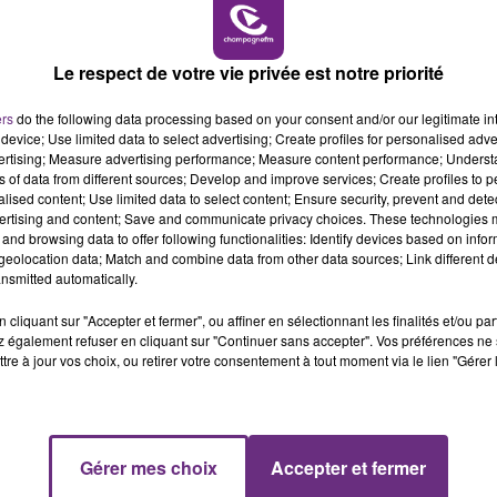
6h00 - 10h00
LA FAMILLE
Le respect de votre vie privée est notre priorité
ers
do the following data processing based on your consent and/or our legitimate int
device; Use limited data to select advertising; Create profiles for personalised adver
vertising; Measure advertising performance; Measure content performance; Unders
ns of data from different sources; Develop and improve services; Create profiles to 
alised content; Use limited data to select content; Ensure security, prevent and detect
LE MAGASIN JOUÉCLUB DE REIMS FERME
ertising and content; Save and communicate privacy choices. These technologies
and browsing data to offer following functionalities: Identify devices based on infor
SES PORTES
eolocation data; Match and combine data from other data sources; Link different de
C'était l'une des institutions du centre-ville
nsmitted automatically.
rémois. Le magasin JouéClub est contraint de
cliquant sur "Accepter et fermer", ou affiner en sélectionnant les finalités et/ou pa
fermer ses portes.
 également refuser en cliquant sur "Continuer sans accepter". Vos préférences ne 
tre à jour vos choix, ou retirer votre consentement à tout moment via le lien "Gérer 
10h00 - 14h00
Gérer mes choix
Accepter et fermer
LE TICKET DE CAISSE