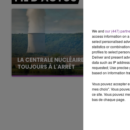
7h00 - 11h00
BEST OF
We and
our (447) partn
access information on a 
select personalised ad
statistics or combinatio
profiles to select person
Deliver and present adv
LA CENTRALE NUCLÉAIRE DE CHOOZ
data such as IP address 
TOUJOURS À L'ARRÊT
requested; Use precise g
based on information tra
Cela fait déjà une semaine que la centrale
nucléaire ardennaise est à l'arrêt. Une situation
Vous pouvez accepter en 
justifiée par la sécheresse intense qui est
mes choix". Vous pouvez
ce site. Vous pouvez met
toujours présente.
bas de chaque page.
11h00 - 16h00
Le week-end Champagne 