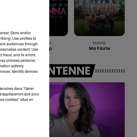
16h00 - 20h00
LE WEEK-END CHAMPAGNE FM
erest: Store and/or
tising; Use profiles to
MADONNA
MARINE
tand audiences through
Hung Up
Ma Faute
personalise content; Use
 fraud, and fix errors;
 may process personal
mation actively
A L'ANTENNE
vices; Identify devices
rtenaires dans "Gérer
s'appliqueront que pour
les cookies" situé en
7h00 - 11h00
BEST OF