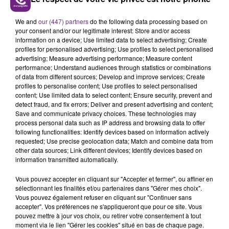
LE MAGASIN JOUÉCLUB DE REIMS FERME
SES PORTES
We and
our (447) partners
do the following data processing based on
C'était l'une des institutions du centre-ville
your consent and/or our legitimate interest: Store and/or access
information on a device; Use limited data to select advertising; Create
rémois. Le magasin JouéClub est contraint de
profiles for personalised advertising; Use profiles to select personalised
fermer ses portes.
advertising; Measure advertising performance; Measure content
TITRES DIFFUSÉS
performance; Understand audiences through statistics or combinations
of data from different sources; Develop and improve services; Create
profiles to personalise content; Use profiles to select personalised
1h03
1h03
1h00
1h00
content; Use limited data to select content; Ensure security, prevent and
detect fraud, and fix errors; Deliver and present advertising and content;
Save and communicate privacy choices. These technologies may
process personal data such as IP address and browsing data to offer
following functionalities: Identify devices based on information actively
requested; Use precise geolocation data; Match and combine data from
other data sources; Link different devices; Identify devices based on
information transmitted automatically.
Vous pouvez accepter en cliquant sur "Accepter et fermer", ou affiner en
sélectionnant les finalités et/ou partenaires dans "Gérer mes choix".
Vous pouvez également refuser en cliquant sur "Continuer sans
SIA
TEMPER CITY
accepter". Vos préférences ne s'appliqueront que pour ce site. Vous
Elastic Heart
Self Aware
pouvez mettre à jour vos choix, ou retirer votre consentement à tout
moment via le lien "Gérer les cookies" situé en bas de chaque page.