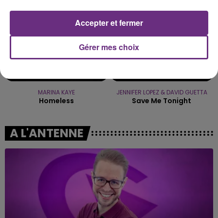
Accepter et fermer
Gérer mes choix
MARINA KAYE
JENNIFER LOPEZ & DAVID GUETTA
Homeless
Save Me Tonight
A L'ANTENNE