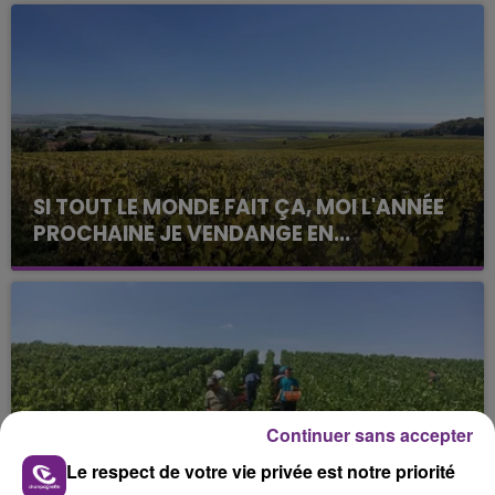
SI TOUT LE MONDE FAIT ÇA, MOI L'ANNÉE
PROCHAINE JE VENDANGE EN...
La vendange en Champagne a débuté ce jeudi 6
août dans la commune de Montgueux (Aube). Du
jamais vu !
Continuer sans accepter
Le respect de votre vie privée est notre priorité
L'INSPECTION DU TRAVAIL RAPPELLE À