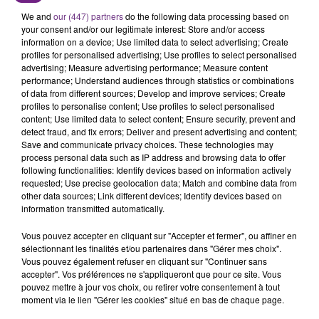
L'ORDRE SUR LES CONDITIONS DE...
We and
our (447) partners
do the following data processing based on
Alors que les dates de début des vendange 2026
your consent and/or our legitimate interest: Store and/or access
information on a device; Use limited data to select advertising; Create
s'est avéré être plus précoce que prévu,
profiles for personalised advertising; Use profiles to select personalised
l'inspection du Travail en profite pour rappeler
advertising; Measure advertising performance; Measure content
TITRES DIFFUSÉS
les conditions de...
performance; Understand audiences through statistics or combinations
of data from different sources; Develop and improve services; Create
profiles to personalise content; Use profiles to select personalised
4h45
4h45
4h42
4h42
content; Use limited data to select content; Ensure security, prevent and
detect fraud, and fix errors; Deliver and present advertising and content;
Save and communicate privacy choices. These technologies may
process personal data such as IP address and browsing data to offer
following functionalities: Identify devices based on information actively
requested; Use precise geolocation data; Match and combine data from
other data sources; Link different devices; Identify devices based on
information transmitted automatically.
Vous pouvez accepter en cliquant sur "Accepter et fermer", ou affiner en
sélectionnant les finalités et/ou partenaires dans "Gérer mes choix".
Vous pouvez également refuser en cliquant sur "Continuer sans
OLIVIA RODRIGO
ZAHO & MC SOLAAR
accepter". Vos préférences ne s'appliqueront que pour ce site. Vous
Stupid Song
Comme Caroline
pouvez mettre à jour vos choix, ou retirer votre consentement à tout
moment via le lien "Gérer les cookies" situé en bas de chaque page.
4h39
4h39
4h35
4h35